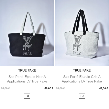
TRUE FAKE
TRUE FAKE
Sac Porté Épaule Noir À
Sac Porté Épaule Gris À
Applications LV True Fake
Applications LV True Fake
Prix
Prix
88,00 €
49,00 €
88,00 €
49,00 €
TU
TU