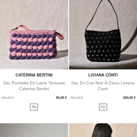
CATERINA BERTINI
LIVIANA CONTI
Sac Pochette En Laine Texturée
Sac En Cuir Noir À Clous Liviana
Caterina Bertini
Conti
Prix
Prix
160,00 €
90,00 €
450,00 €
260,00 €
TU
TU