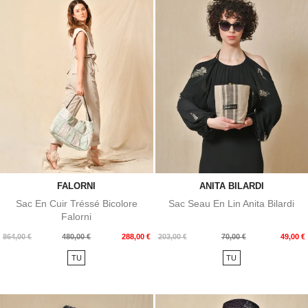
FALORNI
ANITA BILARDI
Sac En Cuir Tréssé Bicolore
Sac Seau En Lin Anita Bilardi
Falorni
Prix
Prix
Prix
Prix
864,00 €
480,00 €
288,00 €
203,00 €
70,00 €
49,00 €
de
de
TU
TU
base
base