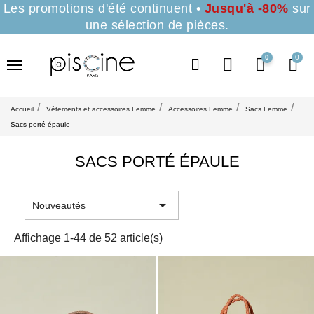
Les promotions d'été continuent •
Jusqu'à -80%
sur
une sélection de pièces.
0
Accueil
Vêtements et accessoires Femme
Accessoires Femme
Sacs Femme
Sacs porté épaule
SACS PORTÉ ÉPAULE

Nouveautés
Affichage 1-44 de 52 article(s)