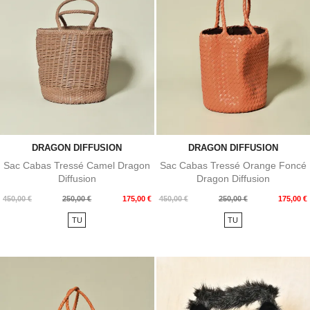
DRAGON DIFFUSION
DRAGON DIFFUSION
Sac Cabas Tressé Camel Dragon
Sac Cabas Tressé Orange Foncé
Diffusion
Dragon Diffusion
Prix
Prix
Prix
Prix
450,00 €
250,00 €
175,00 €
450,00 €
250,00 €
175,00 €
de
de
TU
TU
base
base