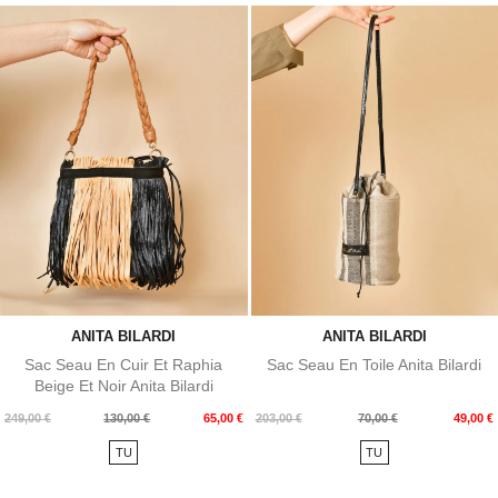
ANITA BILARDI
ANITA BILARDI
Sac Seau En Cuir Et Raphia
Sac Seau En Toile Anita Bilardi
Beige Et Noir Anita Bilardi
Prix
Prix
Prix
Prix
249,00 €
130,00 €
65,00 €
203,00 €
70,00 €
49,00 €
de
de
TU
TU
base
base