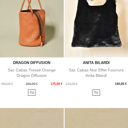
DRAGON DIFFUSION
ANITA BILARDI
Sac Cabas Tressé Orange
Sac Cabas Noir Effet Fourrure
Dragon Diffusion
Anita Bilardi
Prix
Prix
Prix
450,00 €
250,00 €
175,00 €
273,00 €
140,00 €
de
TU
TU
base