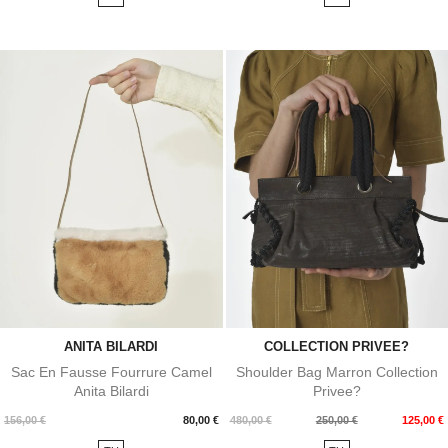
ANITA BILARDI
COLLECTION PRIVEE?
Sac En Fausse Fourrure Camel
Shoulder Bag Marron Collection
Anita Bilardi
Privee?
Prix
Prix
Prix
156,00 €
80,00 €
480,00 €
250,00 €
125,00 €
de