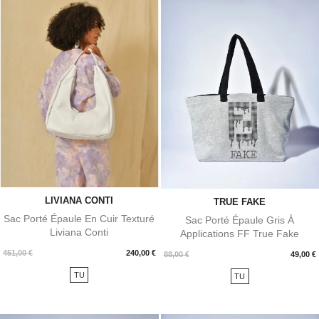
LIVIANA CONTI
TRUE FAKE
Sac Porté Épaule En Cuir Texturé
Sac Porté Épaule Gris À
Liviana Conti
Applications FF True Fake
Prix
451,00 €
240,00 €
Prix
88,00 €
49,00 €
TU
TU