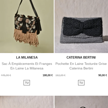
LA MILANESA
CATERINA BERTINI
Sac À Empiècements Et Franges
Pochette En Laine Texturée Grise
En Laine La Milanesa
Caterina Bertini
Prix
Prix
445,00 €
180,00 €
162,00 €
90,00 €
TU
TU