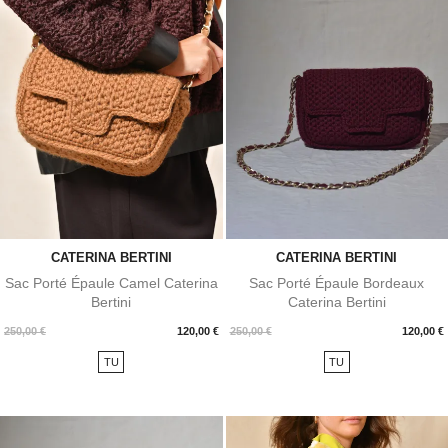
CATERINA BERTINI
CATERINA BERTINI
Sac Porté Épaule Camel Caterina
Sac Porté Épaule Bordeaux
Bertini
Caterina Bertini
Prix
Prix
250,00 €
120,00 €
250,00 €
120,00 €
TU
TU