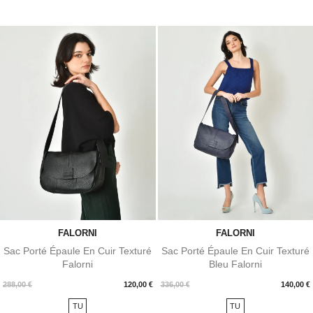
FALORNI
FALORNI
Sac Porté Épaule En Cuir Texturé
Sac Porté Épaule En Cuir Texturé
Falorni
Bleu Falorni
Prix
Prix
288,00 €
120,00 €
336,00 €
140,00 €
TU
TU