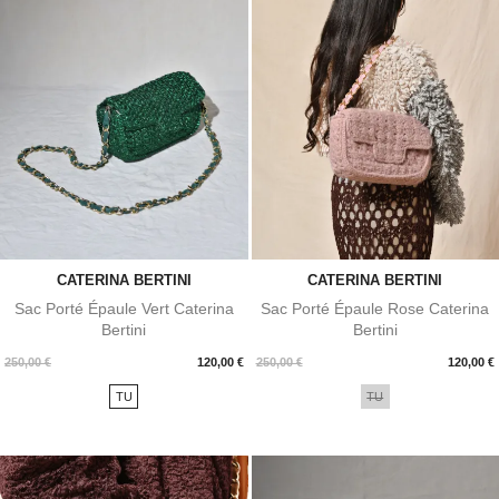
CATERINA BERTINI
CATERINA BERTINI
Sac Porté Épaule Vert Caterina
Sac Porté Épaule Rose Caterina
Bertini
Bertini
Prix
Prix
250,00 €
120,00 €
250,00 €
120,00 €
TU
TU