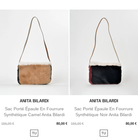
ANITA BILARDI
ANITA BILARDI
Sac Porté Épaule En Fourrure
Sac Porté Épaule En Fourrure
Synthétique Camel Anita Bilardi
Synthétique Noir Anita Bilardi
Prix
Prix
156,00 €
80,00 €
156,00 €
80,00 €
TU
TU