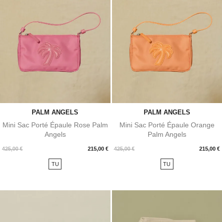
PALM ANGELS
PALM ANGELS
Mini Sac Porté Épaule Rose Palm
Mini Sac Porté Épaule Orange
Angels
Palm Angels
Prix
Prix
425,00 €
215,00 €
425,00 €
215,00 €
TU
TU