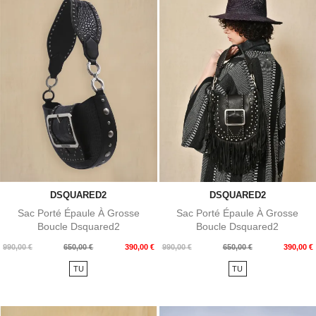
DSQUARED2
DSQUARED2
Sac Porté Épaule À Grosse
Sac Porté Épaule À Grosse
Boucle Dsquared2
Boucle Dsquared2
Prix
Prix
Prix
Prix
990,00 €
650,00 €
390,00 €
990,00 €
650,00 €
390,00 €
de
de
TU
TU
base
base