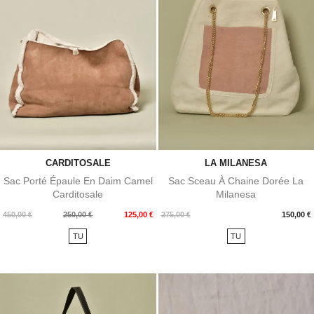
CARDITOSALE
LA MILANESA
Sac Porté Épaule En Daim Camel
Sac Sceau À Chaine Dorée La
Carditosale
Milanesa
Prix
Prix
Prix
450,00 €
250,00 €
125,00 €
375,00 €
150,00 €
de
TU
TU
base