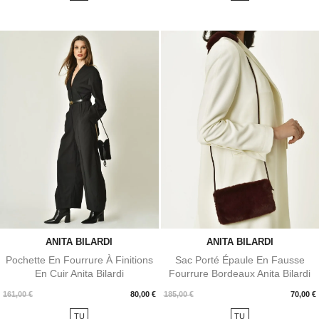
ANITA BILARDI
ANITA BILARDI
Pochette En Fourrure À Finitions
Sac Porté Épaule En Fausse
En Cuir Anita Bilardi
Fourrure Bordeaux Anita Bilardi
Prix
Prix
161,00 €
80,00 €
185,00 €
70,00 €
TU
TU