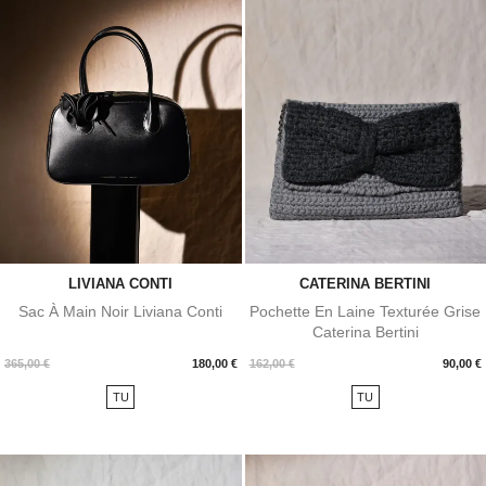
LIVIANA CONTI
CATERINA BERTINI
Sac À Main Noir Liviana Conti
Pochette En Laine Texturée Grise
Caterina Bertini
Prix
Prix
365,00 €
180,00 €
162,00 €
90,00 €
TU
TU