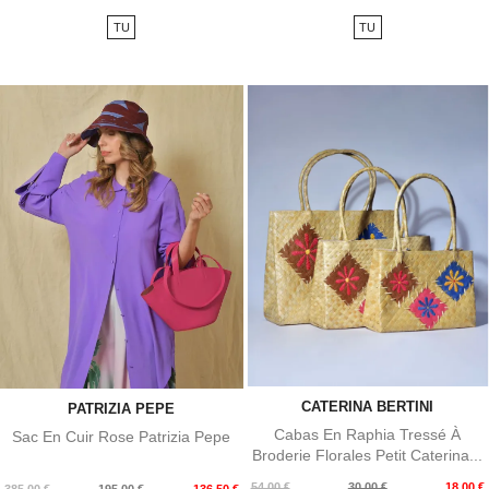
de
TU
TU
base
CATERINA BERTINI
PATRIZIA PEPE
Cabas En Raphia Tressé À
Sac En Cuir Rose Patrizia Pepe
Broderie Florales Petit Caterina...
Prix
Prix
54,00 €
30,00 €
18,00 €
Prix
Prix