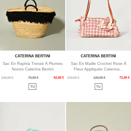
CATERINA BERTINI
CATERINA BERTINI
Sac En Raphia Tressé À Plumes
Sac En Maille Crochet Rose À
Noires Caterina Bertini
Fleur Appliquée Caterina...
Prix
Prix
Prix
Prix
125,00 €
70,00 €
42,00 €
215,00 €
120,00 €
72,00 €
de
de
TU
TU
base
base