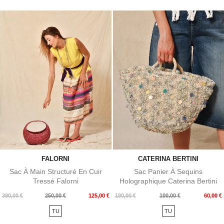
FALORNI
CATERINA BERTINI
Sac À Main Structuré En Cuir
Sac Panier À Sequins
Tressé Falorni
Holographique Caterina Bertini
Prix
Prix
Prix
Prix
390,00 €
250,00 €
125,00 €
180,00 €
100,00 €
60,00 €
de
de
TU
TU
base
base