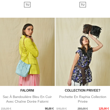
de
de
TU
TU
base
base
FALORNI
COLLECTION PRIVEE?
Sac À Bandoulière Bleu En Cuir
Pochette En Raphia Collection
Avec Chaîne Dorée Falorni
Privée
Prix
Prix
Prix
216,00 €
90,00 €
546,00 €
250,00 €
125,00 €