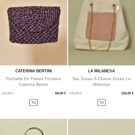
CATERINA BERTINI
LA MILANESA
Pochette En Tweed Tricolore
Sac Sceau À Chaine Dorée La
Caterina Bertini
Milanesa
Prix
Prix
110,00 €
60,00 €
375,00 €
150,00 €
TU
TU