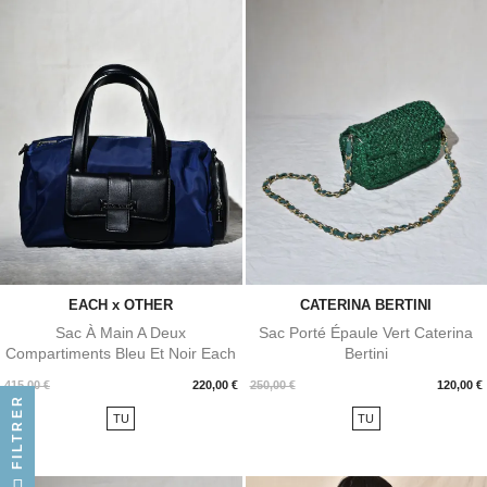
EACH x OTHER
CATERINA BERTINI
Sac À Main A Deux
Sac Porté Épaule Vert Caterina
Compartiments Bleu Et Noir Each
Bertini
Other
Prix
Prix
415,00 €
220,00 €
250,00 €
120,00 €
FILTRER
TU
TU