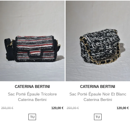
CATERINA BERTINI
CATERINA BERTINI
Sac Porté Épaule Tricolore
Sac Porté Épaule Noir Et Blanc
Caterina Bertini
Caterina Bertini
Prix
Prix
250,00 €
120,00 €
250,00 €
120,00 €
TU
TU