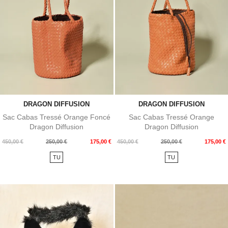
DRAGON DIFFUSION
DRAGON DIFFUSION
Sac Cabas Tressé Orange Foncé
Sac Cabas Tressé Orange
Dragon Diffusion
Dragon Diffusion
Prix
Prix
Prix
Prix
450,00 €
250,00 €
175,00 €
450,00 €
250,00 €
175,00 €
de
de
TU
TU
base
base