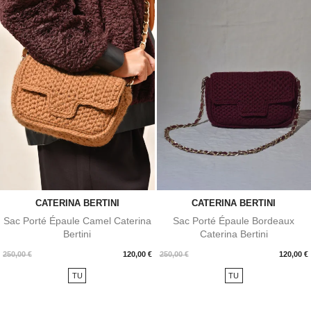
CATERINA BERTINI
CATERINA BERTINI
Sac Porté Épaule Camel Caterina
Sac Porté Épaule Bordeaux
Bertini
Caterina Bertini
Prix
Prix
250,00 €
120,00 €
250,00 €
120,00 €
TU
TU