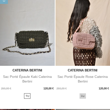
CATERINA BERTINI
CATERINA BERTINI
Sac Porté Épaule Kaki Caterina
Sac Porté Épaule Rose Caterina
Bertini
Bertini
Prix
Prix
250,00 €
120,00 €
250,00 €
120,00 €
TU
TU