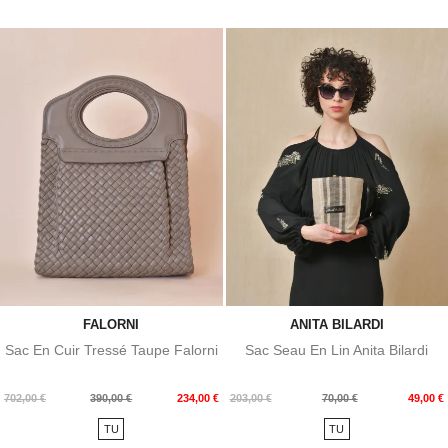
FALORNI
ANITA BILARDI
Sac En Cuir Tressé Taupe Falorni
Sac Seau En Lin Anita Bilardi
Prix
Prix
Prix
Prix
702,00 €
390,00 €
234,00 €
203,00 €
70,00 €
49,00 €
de
de
TU
TU
base
base