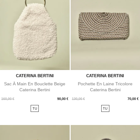
CATERINA BERTINI
CATERINA BERTINI
Sac À Main En Bouclette Beige
Pochette En Laine Tricolore
Caterina Bertini
Caterina Bertini
Prix
Prix
160,00 €
90,00 €
130,00 €
70,00 €
TU
TU