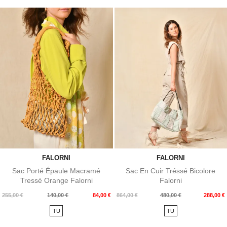
FALORNI
FALORNI
Sac Porté Épaule Macramé
Sac En Cuir Tréssé Bicolore
Tressé Orange Falorni
Falorni
Prix
Prix
Prix
Prix
255,00 €
140,00 €
84,00 €
864,00 €
480,00 €
288,00 €
de
de
TU
TU
base
base