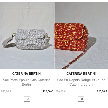
CATERINA BERTINI
CATERINA BERTINI
Sac Porté Épaule Gris Caterina
Sac En Raphia Rouge Et Jaune
Bertini
Caterina Bertini
Prix
Prix
250,00 €
120,00 €
250,00 €
120,00 €
TU
TU