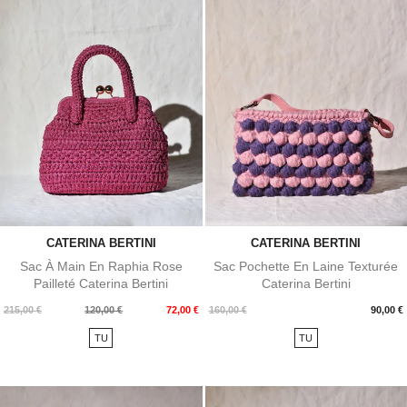
CATERINA BERTINI
CATERINA BERTINI
Sac À Main En Raphia Rose
Sac Pochette En Laine Texturée
Pailleté Caterina Bertini
Caterina Bertini
Prix
Prix
Prix
215,00 €
120,00 €
72,00 €
160,00 €
90,00 €
de
TU
TU
base