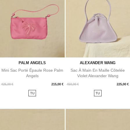
PALM ANGELS
ALEXANDER WANG
Mini Sac Porté Épaule Rose Palm
Sac À Main En Maille Côtelée
Angels
Violet Alexander Wang
Prix
Prix
425,00 €
215,00 €
450,00 €
225,00 €
TU
TU