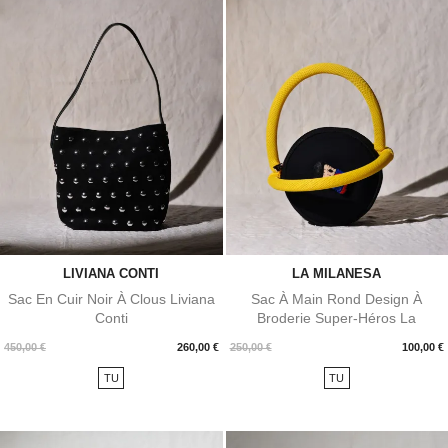
LIVIANA CONTI
LA MILANESA
Sac En Cuir Noir À Clous Liviana
Sac À Main Rond Design À
Conti
Broderie Super-Héros La
Milanesa
Prix
Prix
450,00 €
260,00 €
250,00 €
100,00 €
TU
TU