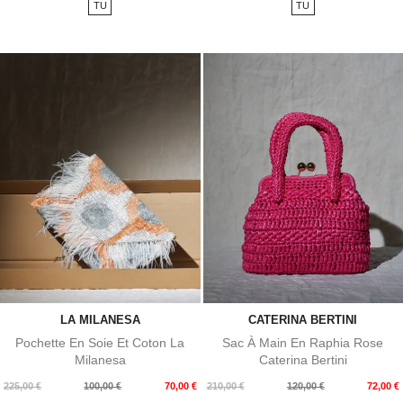
TU
TU
LA MILANESA
CATERINA BERTINI
Pochette En Soie Et Coton La
Sac À Main En Raphia Rose
Milanesa
Caterina Bertini
Prix
Prix
Prix
Prix
225,00 €
100,00 €
70,00 €
210,00 €
120,00 €
72,00 €