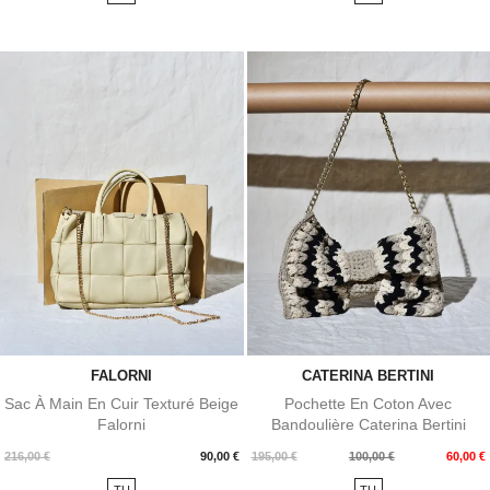
base
base
FALORNI
CATERINA BERTINI
Sac À Main En Cuir Texturé Beige
Pochette En Coton Avec
Falorni
Bandoulière Caterina Bertini
Prix
Prix
Prix
216,00 €
90,00 €
195,00 €
100,00 €
60,00 €
de
TU
TU