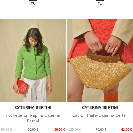
de
de
TU
TU
base
base
CATERINA BERTINI
CATERINA BERTINI
Pochette En Raphia Caterina
Sac En Paille Caterina Bertini
Bertini
Prix
Prix
Prix
Prix
90,00 €
50,00 €
30,00 €
125,00 €
70,00 €
42,00 €