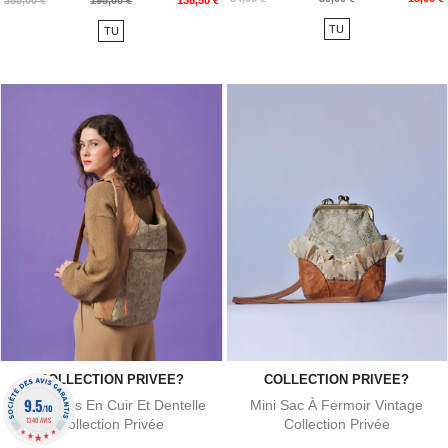
385,00 €
195,00 €
136,50 €
de
de
TU
TU
base
base
COLLECTION PRIVEE?
COLLECTION PRIVEE?
9.5
Sac À Dos En Cuir Et Dentelle
Mini Sac À Fermoir Vintage
/10
1340 AVIS
Collection Privée
Collection Privée