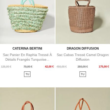
CATERINA BERTINI
DRAGON DIFFUSION
Sac Panier En Raphia Tressé À
Sac Cabas Tressé Camel Dragon
Détails Frangés Turquoise...
Diffusion
Prix
Prix
Prix
Prix
125,00 €
70,00 €
42,00 €
450,00 €
250,00 €
175,00 €
de
de
TU
TU
base
base