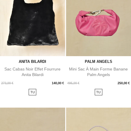
ANITA BILARDI
PALM ANGELS
Sac Cabas Noir Effet Fourrure
Mini Sac À Main Forme Banane
Anita Bilardi
Palm Angels
Prix
Prix
273,00 €
140,00 €
495,00 €
250,00 €
TU
TU