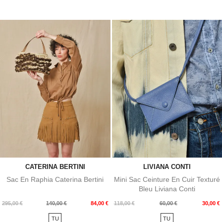
CATERINA BERTINI
LIVIANA CONTI
Sac En Raphia Caterina Bertini
Mini Sac Ceinture En Cuir Texturé
Bleu Liviana Conti
Prix
Prix
Prix
Prix
295,00 €
140,00 €
84,00 €
118,00 €
60,00 €
30,00 €
de
de
TU
TU