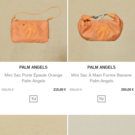
PALM ANGELS
PALM ANGELS
Mini Sac Porté Épaule Orange
Mini Sac À Main Forme Banane
Palm Angels
Palm Angels
Prix
Prix
425,00 €
215,00 €
495,00 €
250,00 €
TU
TU