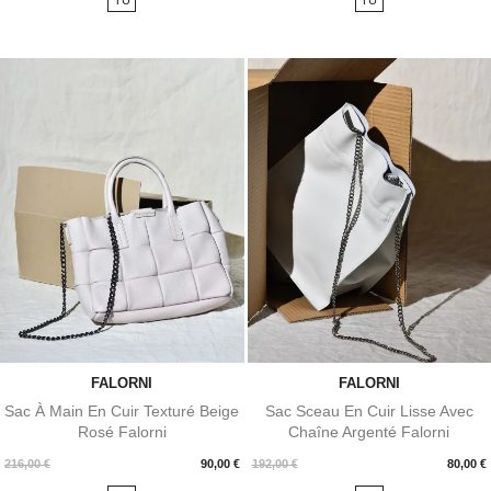
base
FALORNI
FALORNI
Sac À Main En Cuir Texturé Beige
Sac Sceau En Cuir Lisse Avec
Rosé Falorni
Chaîne Argenté Falorni
Prix
Prix
216,00 €
90,00 €
192,00 €
80,00 €