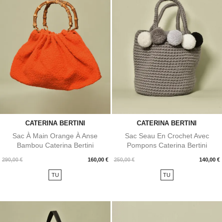
CATERINA BERTINI
CATERINA BERTINI
Sac À Main Orange À Anse
Sac Seau En Crochet Avec
Bambou Caterina Bertini
Pompons Caterina Bertini
Prix
Prix
290,00 €
160,00 €
250,00 €
140,00 €
TU
TU