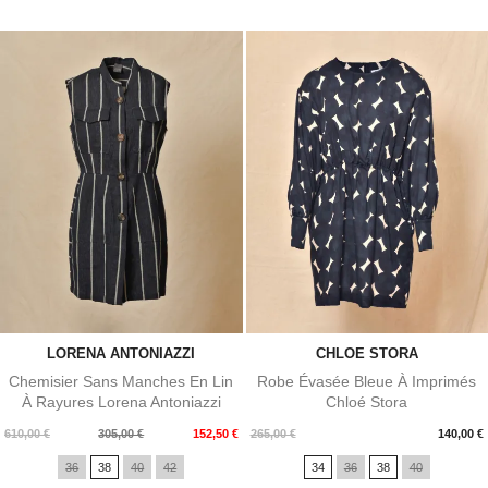
LORENA ANTONIAZZI
CHLOE STORA
Chemisier Sans Manches En Lin
Robe Évasée Bleue À Imprimés
À Rayures Lorena Antoniazzi
Chloé Stora
Prix
Prix
Prix
610,00 €
305,00 €
152,50 €
265,00 €
140,00 €
de
36
38
40
42
34
36
38
40
base