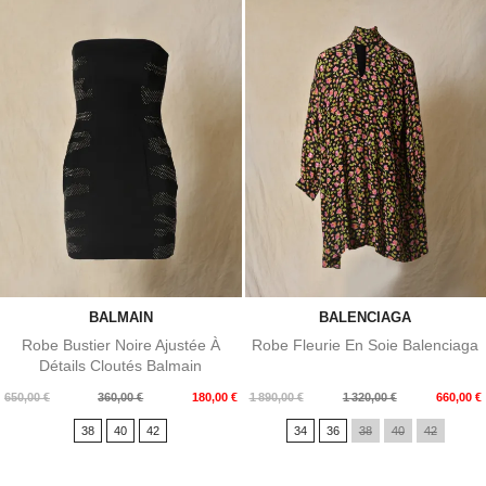
BALMAIN
BALENCIAGA
Robe Bustier Noire Ajustée À
Robe Fleurie En Soie Balenciaga
Détails Cloutés Balmain
Prix
Prix
Prix
Prix
650,00 €
360,00 €
180,00 €
1 890,00 €
1 320,00 €
660,00 €
de
de
38
40
42
34
36
38
40
42
base
base