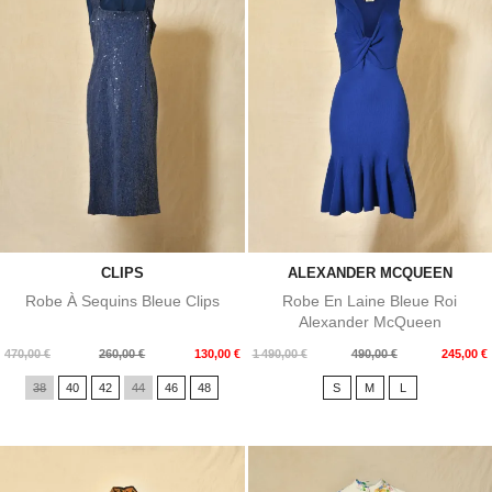
CLIPS
ALEXANDER MCQUEEN
Robe À Sequins Bleue Clips
Robe En Laine Bleue Roi
Alexander McQueen
Prix
Prix
Prix
Prix
470,00 €
260,00 €
130,00 €
1 490,00 €
490,00 €
245,00 €
de
de
38
40
42
44
46
48
S
M
L
base
base