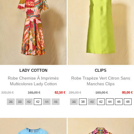
LADY COTTON
CLIPS
Robe Chemise À Imprimés
Robe Trapèze Vert Citron Sans
Multicolores Lady Cotton
Manches Clips
Prix
Prix
Prix
Prix
330,00 €
165,00 €
82,50 €
290,00 €
160,00 €
80,00 €
de
de
36
38
40
42
44
46
36
38
40
42
44
46
48
base
base