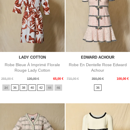
LADY COTTON
EDWARD ACHOUR
Robe Bleue À Imprimé Florale
Robe En Dentelle Rose Edward
Rouge Lady Cotton
Achour
Prix
Prix
Prix
Prix
255,00 €
130,00 €
65,00 €
715,00 €
350,00 €
100,00 €
de
de
34
36
38
40
42
44
46
36
base
base