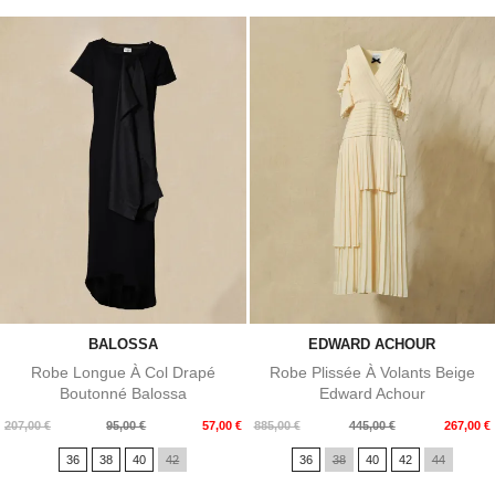
BALOSSA
EDWARD ACHOUR
Robe Longue À Col Drapé
Robe Plissée À Volants Beige
Boutonné Balossa
Edward Achour
Prix
Prix
Prix
Prix
207,00 €
95,00 €
57,00 €
885,00 €
445,00 €
267,00 €
de
de
36
38
40
42
36
38
40
42
44
base
base