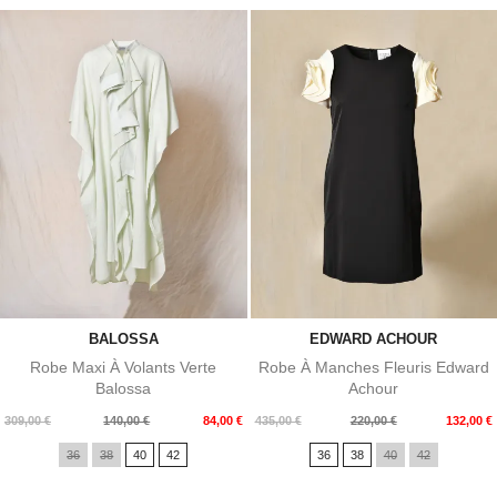
BALOSSA
EDWARD ACHOUR
Robe Maxi À Volants Verte
Robe À Manches Fleuris Edward
Balossa
Achour
Prix
Prix
Prix
Prix
309,00 €
140,00 €
84,00 €
435,00 €
220,00 €
132,00 €
de
de
36
38
40
42
36
38
40
42
base
base