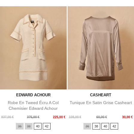
EDWARD ACHOUR
CASHEART
Robe En Tweed Écru A Col
Tunique En Satin Grise Casheart
Chemisier Edward Achour
Prix
Prix
Prix
Prix
837,00 €
375,00 €
225,00 €
108,00 €
60,00 €
30,00 €
de
de
36
38
40
42
36
38
40
42
base
base