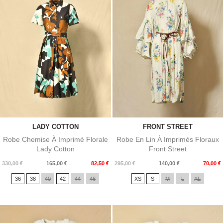
LADY COTTON
FRONT STREET
Robe Chemise À Imprimé Florale
Robe En Lin À Imprimés Floraux
Lady Cotton
Front Street
Prix
Prix
Prix
Prix
330,00 €
165,00 €
82,50 €
295,00 €
140,00 €
70,00 €
de
de
36
38
40
42
44
46
XS
S
M
L
XL
base
base