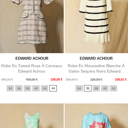
EDWARD ACHOUR
EDWARD ACHOUR
Robe En Tweed Rose À Carreaux
Robe En Mousseline Blanche À
Edward Achour
Galon Sequins Noirs Edward...
Prix
Prix
Prix
Prix
885,00 €
400,00 €
100,00 €
396,00 €
220,00 €
100,01 €
de
de
34
36
38
40
42
44
34
36
38
40
42
base
base