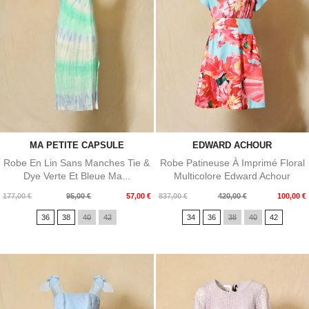
MA PETITE CAPSULE
EDWARD ACHOUR
Robe En Lin Sans Manches Tie &
Robe Patineuse À Imprimé Floral
Dye Verte Et Bleue Ma...
Multicolore Edward Achour
Prix
Prix
Prix
Prix
177,00 €
95,00 €
57,00 €
837,00 €
420,00 €
100,00 €
de
de
36
38
40
42
34
36
38
40
42
base
base