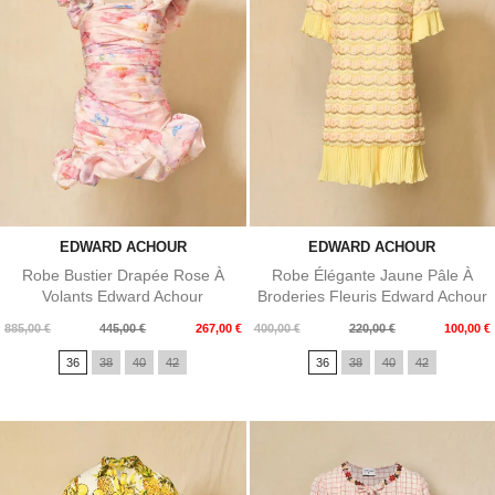
EDWARD ACHOUR
EDWARD ACHOUR
Robe Bustier Drapée Rose À
Robe Élégante Jaune Pâle À
Volants Edward Achour
Broderies Fleuris Edward Achour
Prix
Prix
Prix
Prix
885,00 €
445,00 €
267,00 €
400,00 €
220,00 €
100,00 €
de
de
36
38
40
42
36
38
40
42
base
base