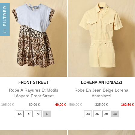
FILTRER
FRONT STREET
LORENA ANTONIAZZI
Robe À Rayures Et Motifs
Robe En Jean Beige Lorena
Léopard Front Street
Antoniazzi
Prix
Prix
Prix
Prix
195,00 €
80,00 €
40,00 €
590,00 €
325,00 €
162,50 €
de
de
XS
S
M
L
34
36
38
40
base
base