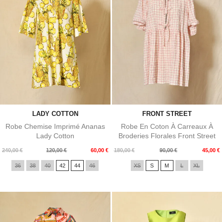
LADY COTTON
FRONT STREET
Robe Chemise Imprimé Ananas
Robe En Coton À Carreaux À
Lady Cotton
Broderies Florales Front Street
Prix
Prix
Prix
Prix
240,00 €
120,00 €
60,00 €
180,00 €
90,00 €
45,00 €
de
de
36
38
40
42
44
46
XS
S
M
L
XL
base
base