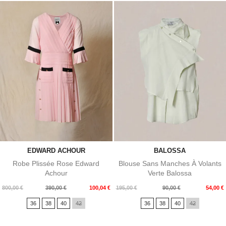
EDWARD ACHOUR
BALOSSA
Robe Plissée Rose Edward
Blouse Sans Manches À Volants
Achour
Verte Balossa
Prix
Prix
Prix
Prix
800,00 €
390,00 €
100,04 €
195,00 €
90,00 €
54,00 €
de
de
36
38
40
42
36
38
40
42
base
base