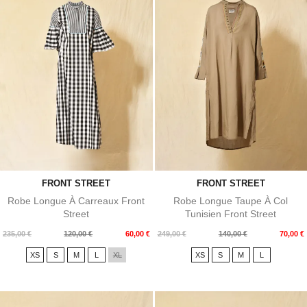
FRONT STREET
FRONT STREET
Robe Longue À Carreaux Front
Robe Longue Taupe À Col
Street
Tunisien Front Street
Prix
Prix
Prix
Prix
235,00 €
120,00 €
60,00 €
249,00 €
140,00 €
70,00 €
de
de
XS
S
M
L
XL
XS
S
M
L
base
base