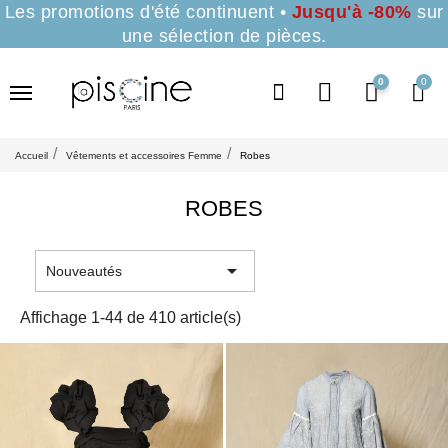
Les promotions d'été continuent •
Jusqu'à -80%
sur
une sélection de pièces.
0
Accueil
Vêtements et accessoires Femme
Robes
ROBES

Nouveautés
Affichage 1-44 de 410 article(s)