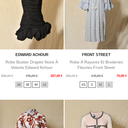
EDWARD ACHOUR
FRONT STREET
Robe Bustier Drapée Noire À
Robe À Rayures Et Broderies
Volants Edward Achour
Fleuries Front Street
Prix
Prix
Prix
Prix
885,00 €
445,00 €
267,00 €
285,00 €
140,00 €
70,00 €
de
de
36
38
40
42
XS
S
M
L
base
base