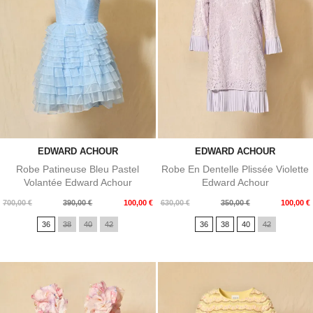
EDWARD ACHOUR
EDWARD ACHOUR
Robe Patineuse Bleu Pastel
Robe En Dentelle Plissée Violette
Volantée Edward Achour
Edward Achour
Prix
Prix
Prix
Prix
700,00 €
390,00 €
100,00 €
630,00 €
350,00 €
100,00 €
de
de
36
38
40
42
36
38
40
42
base
base