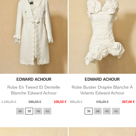
EDWARD ACHOUR
EDWARD ACHOUR
Robe En Tweed Et Dentelle
Robe Bustier Drapée Blanche À
Blanche Edward Achour
Volants Edward Achour
Prix
Prix
Prix
Prix
1 185,00 €
595,00 €
100,02 €
885,00 €
445,00 €
267,00 €
de
de
36
38
40
42
36
38
40
42
base
base