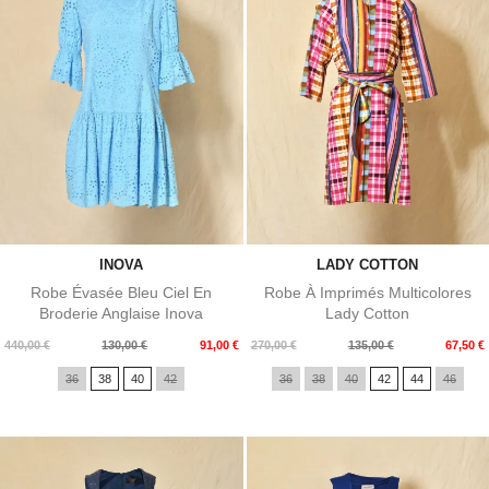
INOVA
LADY COTTON
Robe Évasée Bleu Ciel En
Robe À Imprimés Multicolores
Broderie Anglaise Inova
Lady Cotton
Prix
Prix
Prix
Prix
440,00 €
130,00 €
91,00 €
270,00 €
135,00 €
67,50 €
de
de
36
38
40
42
36
38
40
42
44
46
base
base