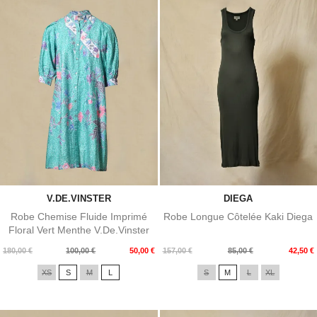
V.DE.VINSTER
DIEGA
Robe Chemise Fluide Imprimé
Robe Longue Côtelée Kaki Diega
Floral Vert Menthe V.de.Vinster
Prix
Prix
Prix
Prix
180,00 €
100,00 €
50,00 €
157,00 €
85,00 €
42,50 €
de
de
XS
S
M
L
S
M
L
XL
base
base