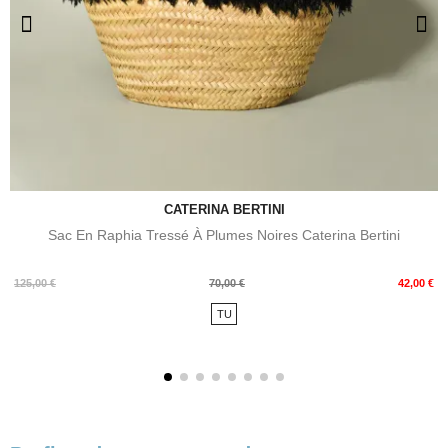
CATERINA BERTINI
Sac En Raphia Tressé À Plumes Noires Caterina Bertini
Prix
Prix
125,00 €
70,00 €
42,00 €
de
TU
base