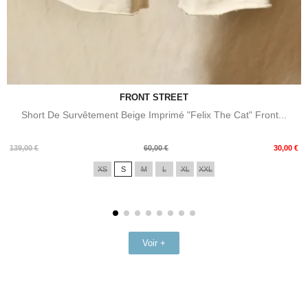
FRONT STREET
Short De Survêtement Beige Imprimé "Felix The Cat" Front...
Prix
Prix
139,00 €
60,00 €
30,00 €
de
XS
S
M
L
XL
XXL
base
Voir +