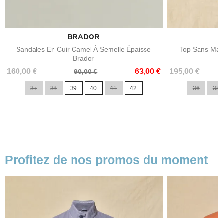

BRADOR
Aperçu rapide
Sandales En Cuir Camel À Semelle Épaisse
Top Sans Ma
Brador
Prix
Prix
Prix
Prix
160,00 €
63,00 €
195,00 €
90,00 €
de
de
37
38
39
40
41
42
36
3
base
base
Profitez de nos promos du moment