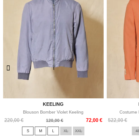

KEELING
Aperçu rapide
Blouson Bomber Violet Keeling
Costume E
Prix
Prix
Prix
Prix
220,00 €
72,00 €
522,00 €
120,00 €
de
de
S
M
L
XL
XXL
4
base
base