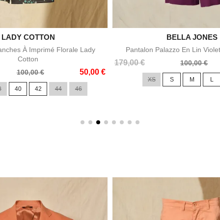

LADY COTTON

BELLA JONES
Aperçu rapide
Aperçu rapid
nches À Imprimé Florale Lady
Pantalon Palazzo En Lin Viole
Cotton
Prix
Prix
179,00 €
100,00 €
50,00 €
de
100,00 €
XS
S
M
L
base
8
40
42
44
46