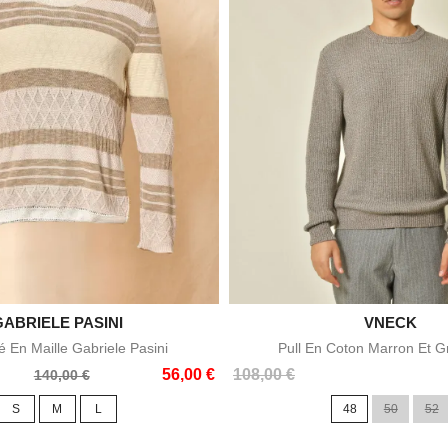
GABRIELE PASINI


VNECK
Aperçu rapide
Aperçu rapid
é En Maille Gabriele Pasini
Pull En Coton Marron Et G
Prix
56,00 €
108,00 €
140,00 €
S
M
L
48
50
52