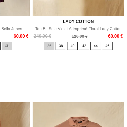

LADY COTTON
e
Aperçu rapide
t Bella Jones
Top En Soie Violet À Imprimé Floral Lady Cotton
Prix
Prix
60,00 €
240,00 €
60,00 €
120,00 €
de
XL
36
38
40
42
44
46
base