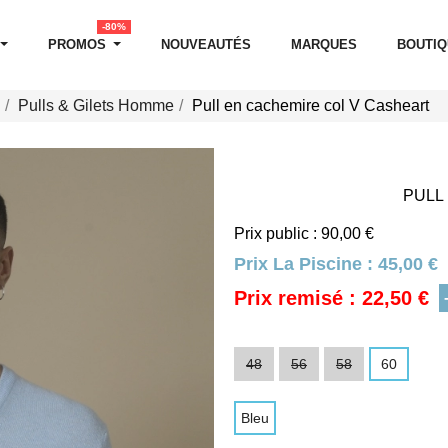
-80%
PROMOS
NOUVEAUTÉS
MARQUES
BOUTI
Pulls & Gilets Homme
Pull en cachemire col V Casheart
PULL
Prix public : 90,00 €
Prix La Piscine :
45,00 €
Prix remisé : 22,50 €
48
56
58
60
Bleu