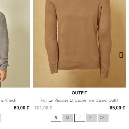

OUTFIT
e
Aperçu rapide
ris Vneck
Pull En Viscose Et Cachemire Camel Outfit
Prix
60,00 €
101,00 €
65,00 €
S
M
L
XL
XXL