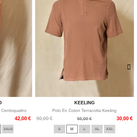
O

KEELING
e
Aperçu rapide
 Centoquattro
Polo En Coton Terracotta Keeling
Prix
Prix
42,00 €
90,00 €
30,00 €
50,00 €
de
34US
S
M
L
XL
XXL
base