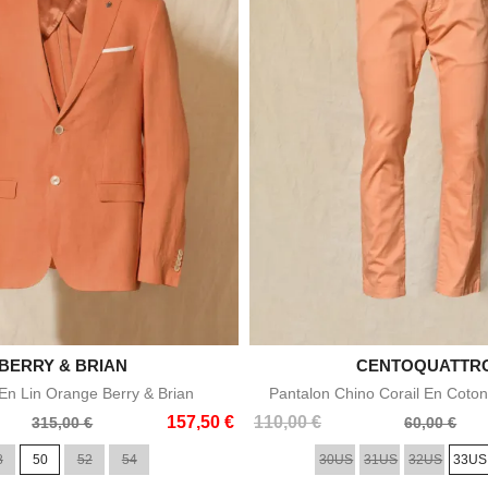

BERRY & BRIAN

CENTOQUATTR
Aperçu rapide
Aperçu rapid
n Lin Orange Berry & Brian
Pantalon Chino Corail En Coton
Prix
Prix
157,50 €
110,00 €
315,00 €
60,00 €
de
8
50
52
54
30US
31US
32US
33US
base