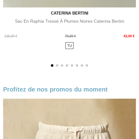
CATERINA BERTINI
Sac En Raphia Tressé À Plumes Noires Caterina Bertini
Prix
Prix
125,00 €
70,00 €
42,00 €
de
TU
base
Profitez de nos promos du moment