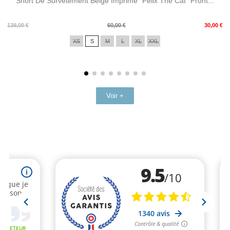
Short De Survêtement Beige Imprimé "Felix The Cat" Front...
Prix
Prix
139,00 €
60,00 €
30,00 €
de
XS
S
M
L
XL
XXL
base
Voir +