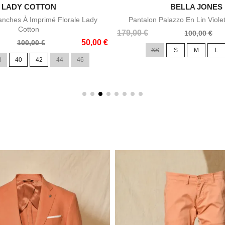

LADY COTTON

BELLA JONES
Aperçu rapide
Aperçu rapid
nches À Imprimé Florale Lady
Pantalon Palazzo En Lin Viole
Cotton
Prix
Prix
179,00 €
100,00 €
50,00 €
de
100,00 €
XS
S
M
L
base
8
40
42
44
46