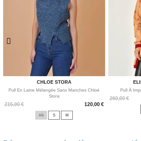

CHLOE STORA
EL
Aperçu rapide
Pull En Laine Mélangée Sans Manches Chloé
Pull À Imp
Stora
Prix
260,00 €
Prix
215,00 €
120,00 €
XS
S
M