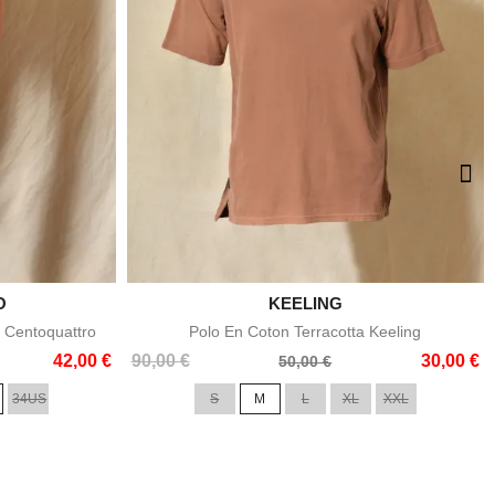
O

KEELING
e
Aperçu rapide
 Centoquattro
Polo En Coton Terracotta Keeling
Prix
Prix
42,00 €
90,00 €
30,00 €
50,00 €
de
34US
S
M
L
XL
XXL
base