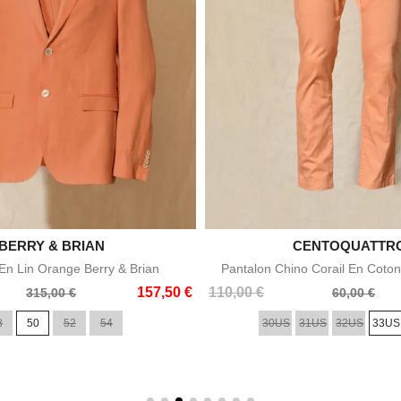

BERRY & BRIAN

CENTOQUATTR
Aperçu rapide
Aperçu rapid
n Lin Orange Berry & Brian
Pantalon Chino Corail En Coton
Prix
Prix
157,50 €
110,00 €
315,00 €
60,00 €
de
8
50
52
54
30US
31US
32US
33US
base