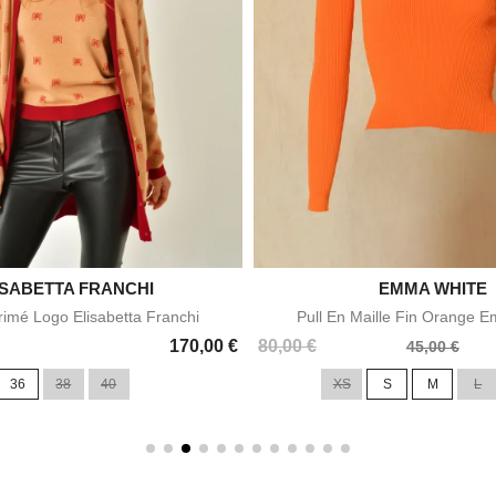
ISABETTA FRANCHI


EMMA WHITE
Aperçu rapide
Aperçu rapid
rimé Logo Elisabetta Franchi
Pull En Maille Fin Orange 
Prix
Prix
170,00 €
80,00 €
45,00 €
de
36
38
40
XS
S
M
L
base