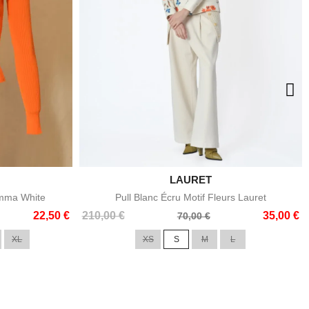

LAURET
e
Aperçu rapide
Emma White
Pull Blanc Écru Motif Fleurs Lauret
Prix
Prix
22,50 €
210,00 €
35,00 €
70,00 €
de
XL
XS
S
M
L
base