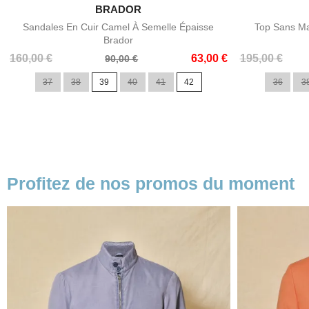

BRADOR
Aperçu rapide
Sandales En Cuir Camel À Semelle Épaisse
Top Sans Ma
Brador
Prix
Prix
Prix
Prix
160,00 €
63,00 €
195,00 €
90,00 €
de
de
37
38
39
40
41
42
36
3
base
base
Profitez de nos promos du moment