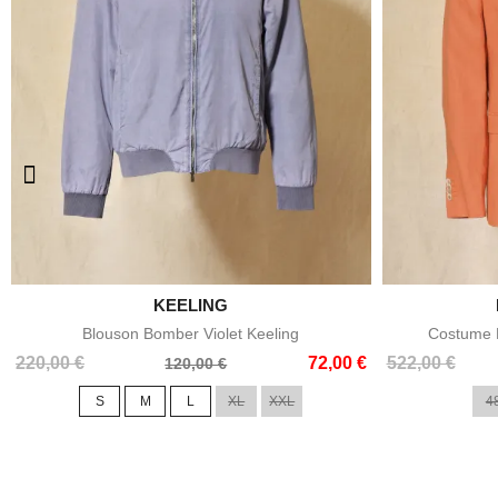

KEELING
Aperçu rapide
Blouson Bomber Violet Keeling
Costume E
Prix
Prix
Prix
Prix
220,00 €
72,00 €
522,00 €
120,00 €
de
de
S
M
L
XL
XXL
4
base
base