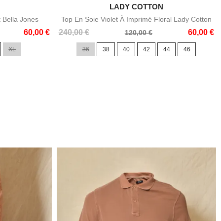

LADY COTTON
e
Aperçu rapide
t Bella Jones
Top En Soie Violet À Imprimé Floral Lady Cotton
Prix
Prix
60,00 €
240,00 €
60,00 €
120,00 €
de
XL
36
38
40
42
44
46
base