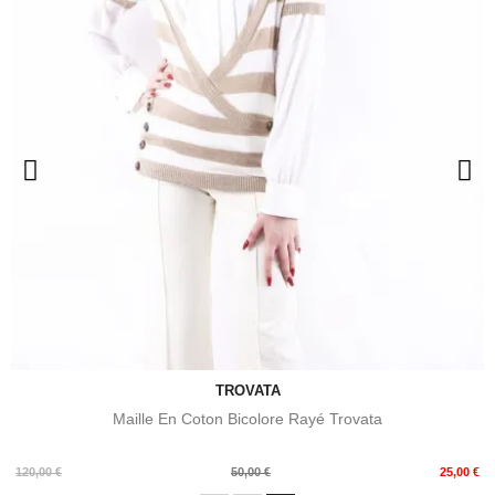
TROVATA
Maille En Coton Bicolore Rayé Trovata
Prix
Prix
120,00 €
50,00 €
25,00 €
de