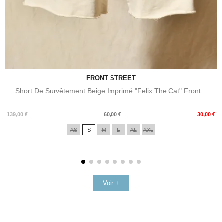
FRONT STREET
Short De Survêtement Beige Imprimé "Felix The Cat" Front...
Prix
Prix
139,00 €
60,00 €
30,00 €
de
XS
S
M
L
XL
XXL
base
Voir +