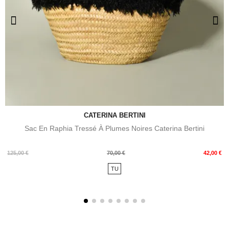
CATERINA BERTINI
Sac En Raphia Tressé À Plumes Noires Caterina Bertini
Prix
Prix
125,00 €
70,00 €
42,00 €
de
TU
base