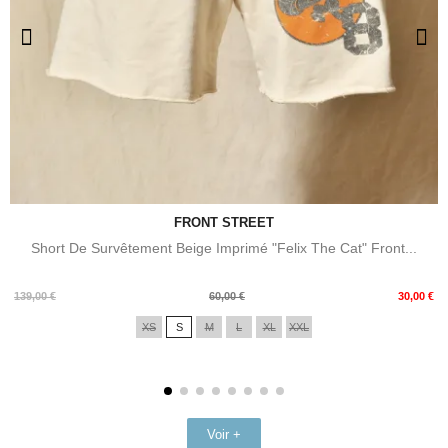
FRONT STREET
Short De Survêtement Beige Imprimé "Felix The Cat" Front...
Prix
Prix
139,00 €
60,00 €
30,00 €
de
XS
S
M
L
XL
XXL
base
Voir +