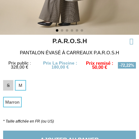
P.A.R.O.S.H
PANTALON ÉVASÉ À CARREAUX P.A.R.O.S.H
Prix public :
Prix La Piscine :
Prix remisé :
-72,22%
328,00 €
180,00 €
50,00 €
S
M
Marron
* Taille affichée en FR (ou US)