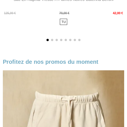
Prix
Prix
125,00 €
70,00 €
42,00 €
de
TU
base
Profitez de nos promos du moment