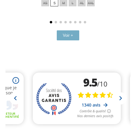
XS
S
M
L
XL
XXL
base
Voir +