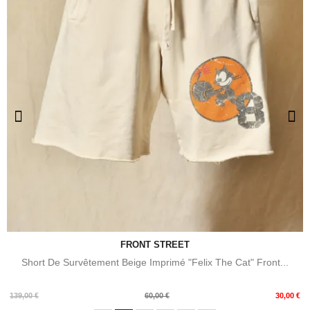
FRONT STREET
Short De Survêtement Beige Imprimé "Felix The Cat" Front...
Prix
Prix
139,00 €
60,00 €
30,00 €
de