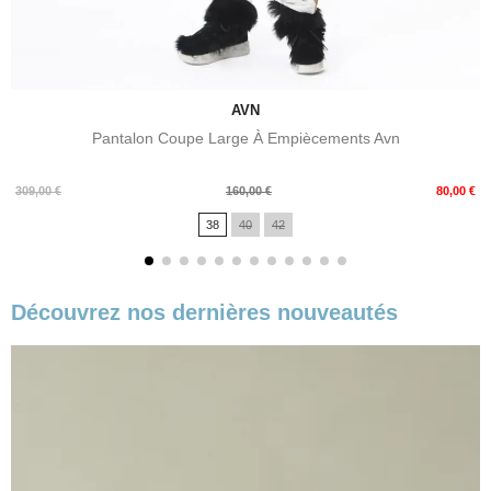
AVN
Pantalon Coupe Large À Empiècements Avn
Prix
Prix
309,00 €
160,00 €
80,00 €
de
38
40
42
base
Découvrez nos dernières nouveautés