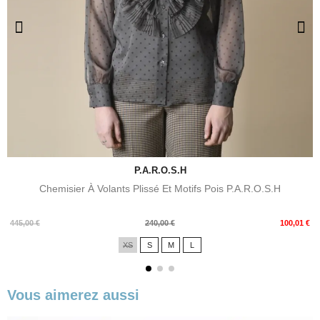
P.A.R.O.S.H
Chemisier À Volants Plissé Et Motifs Pois P.A.R.O.S.H
Prix
Prix
445,00 €
240,00 €
100,01 €
de
XS
S
M
L
base
Vous aimerez aussi