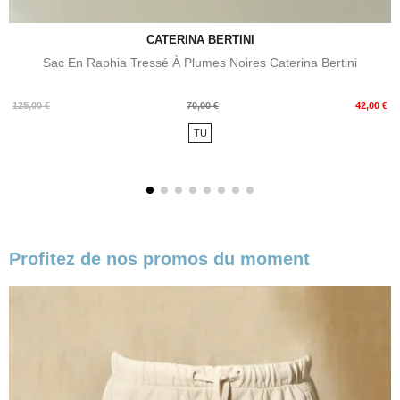
CATERINA BERTINI
Sac En Raphia Tressé À Plumes Noires Caterina Bertini
Prix
Prix
125,00 €
70,00 €
42,00 €
de
TU
base
Profitez de nos promos du moment