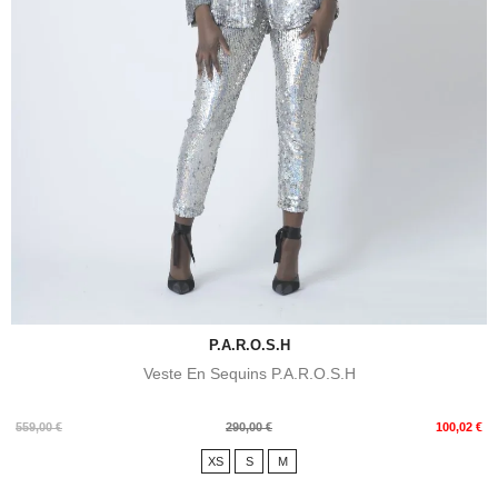
P.A.R.O.S.H
Veste En Sequins P.A.R.O.S.H
Prix
Prix
559,00 €
290,00 €
100,02 €
de
XS
S
M
base