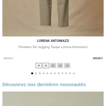
LORENA ANTONIAZZI
Pantalon De Jogging Taupe Lorena Antoniazzi
Prix
490,00 €
220,00 €
34
36
38
40
42
Découvrez nos dernières nouveautés