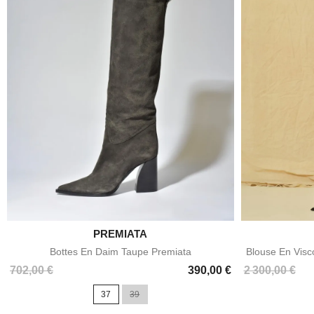

PREMIATA
Aperçu rapide
Bottes En Daim Taupe Premiata
Blouse En Visc
Prix
Prix
702,00 €
390,00 €
2 300,00 €
37
39