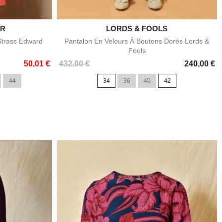
UR

LORDS & FOOLS
e
Aperçu rapide
Strass Edward
Pantalon En Velours À Boutons Dorés Lords &
Fools
Prix
50,01 €
432,00 €
240,00 €
44
34
36
40
42