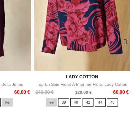

LADY COTTON
e
Aperçu rapide
t Bella Jones
Top En Soie Violet À Imprimé Floral Lady Cotton
Prix
Prix
60,00 €
240,00 €
60,00 €
120,00 €
de
XL
36
38
40
42
44
46
base