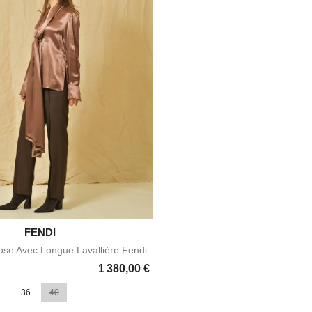

FENDI
Aperçu rapide
ose Avec Longue Lavallière Fendi
1 380,00 €
36
40