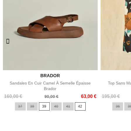

BRADOR
Aperçu rapide
Sandales En Cuir Camel À Semelle Épaisse
Top Sans Ma
Brador
Prix
Prix
Prix
Prix
160,00 €
63,00 €
195,00 €
90,00 €
de
de
37
38
39
40
41
42
36
3
base
base