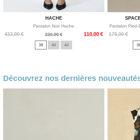

HACHE
SPACE
Aperçu rapide
Pantalon Noir Hache
Pantalon Pied-
Prix
Prix
Prix
Prix
433,00 €
110,00 €
175,00 €
220,00 €
de
de
38
40
42
3
base
base
Découvrez nos dernières nouveauté