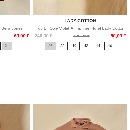

LADY COTTON
e
Aperçu rapide
t Bella Jones
Top En Soie Violet À Imprimé Floral Lady Cotton
Prix
Prix
60,00 €
240,00 €
60,00 €
120,00 €
de
XL
36
38
40
42
44
46
base