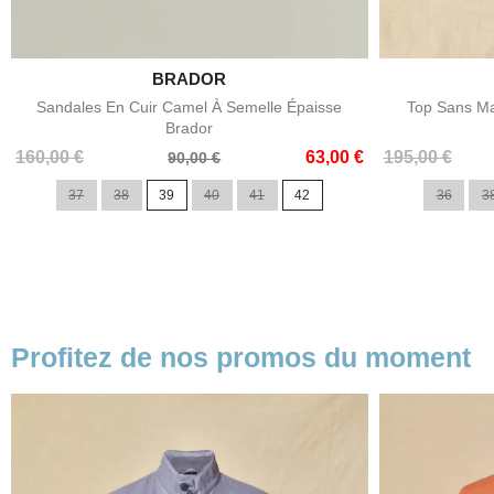

BRADOR
Aperçu rapide
Sandales En Cuir Camel À Semelle Épaisse
Top Sans Ma
Brador
Prix
Prix
Prix
Prix
160,00 €
63,00 €
195,00 €
90,00 €
de
de
37
38
39
40
41
42
36
3
base
base
Profitez de nos promos du moment