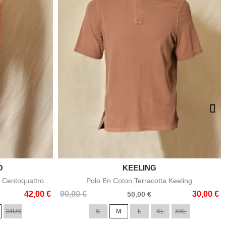
O

KEELING
e
Aperçu rapide
 Centoquattro
Polo En Coton Terracotta Keeling
Prix
Prix
42,00 €
90,00 €
30,00 €
50,00 €
de
34US
S
M
L
XL
XXL
base