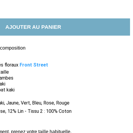
AJOUTER AU PANIER
t composition
és floraux
Front Street
aille
 jambes
aki
at kaki
aki, Jaune, Vert, Bleu, Rose, Rouge
se, 12% Lin - Tissu 2 : 100% Coton
nt, prenez votre taille habituelle.