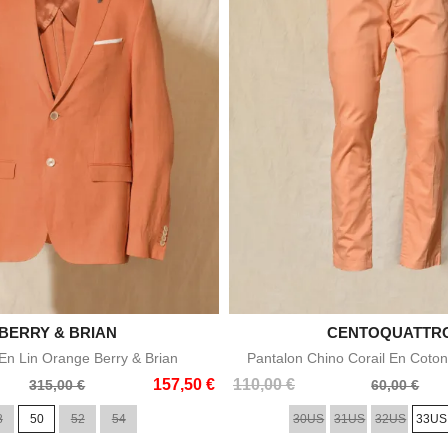

BERRY & BRIAN

CENTOQUATTR
Aperçu rapide
Aperçu rapid
n Lin Orange Berry & Brian
Pantalon Chino Corail En Coton
Prix
Prix
157,50 €
110,00 €
315,00 €
60,00 €
de
8
50
52
54
30US
31US
32US
33US
base