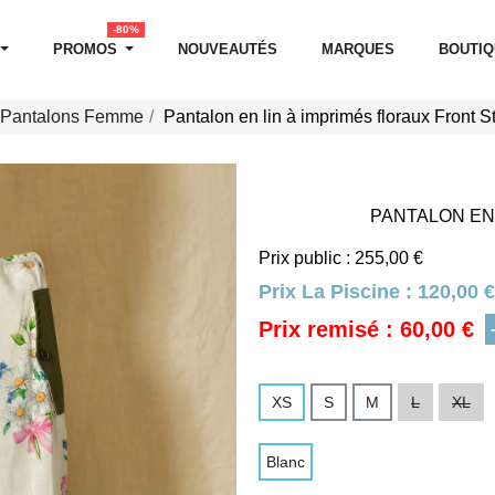
-80%
PROMOS
NOUVEAUTÉS
MARQUES
BOUTI
Pantalons Femme
Pantalon en lin à imprimés floraux Front S
PANTALON EN
Prix public : 255,00 €
Prix La Piscine :
120,00 €
Prix remisé : 60,00 €
XS
S
M
L
XL
Blanc