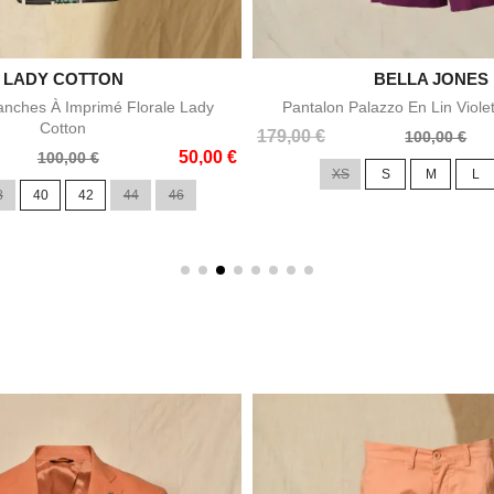

LADY COTTON

BELLA JONES
Aperçu rapide
Aperçu rapid
nches À Imprimé Florale Lady
Pantalon Palazzo En Lin Viole
Cotton
Prix
Prix
179,00 €
100,00 €
50,00 €
de
100,00 €
XS
S
M
L
base
8
40
42
44
46