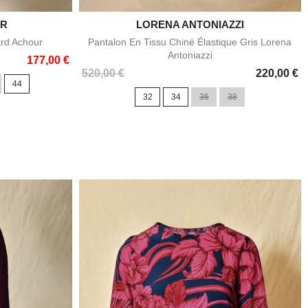
UR
LORENA ANTONIAZZI

e
Aperçu rapide
ard Achour
Pantalon En Tissu Chiné Élastique Gris Lorena
Antoniazzi
177,00 €
Prix
520,00 €
220,00 €
44
32
34
36
38