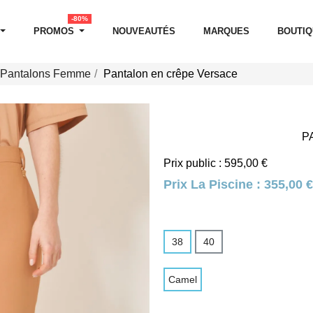
-80%
PROMOS
NOUVEAUTÉS
MARQUES
BOUTI
Pantalons Femme
Pantalon en crêpe Versace
P
Prix public : 595,00 €
Prix La Piscine :
355,00 €
38
40
Camel