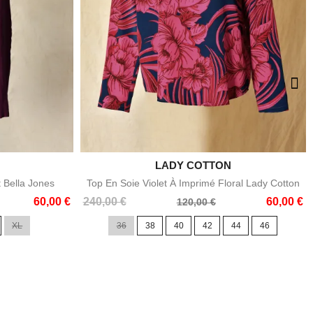

LADY COTTON
e
Aperçu rapide
t Bella Jones
Top En Soie Violet À Imprimé Floral Lady Cotton
Prix
Prix
60,00 €
240,00 €
60,00 €
120,00 €
de
XL
36
38
40
42
44
46
base