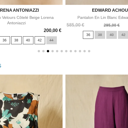
RENA ANTONIAZZI

EDWARD ACHO

Aperçu rapide
Aperçu rapid
n Velours Côtelé Beige Lorena
Pantalon En Lin Blanc Edw
Antoniazzi
Prix
Prix
585,00 €
295,00 €
200,00 €
de
36
38
40
42
base
36
38
40
42
44
s