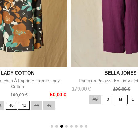

LADY COTTON

BELLA JONES
Aperçu rapide
Aperçu rapid
nches À Imprimé Florale Lady
Pantalon Palazzo En Lin Viole
Cotton
Prix
Prix
179,00 €
100,00 €
50,00 €
de
100,00 €
XS
S
M
L
base
8
40
42
44
46