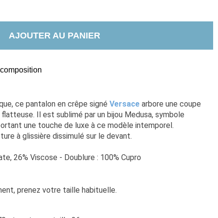
AJOUTER AU PANIER
t composition
ue, ce pantalon en crêpe signé 
Versace
 arbore une coupe 
 flatteuse. Il est sublimé par un bijou Medusa, symbole 
portant une touche de luxe à ce modèle intemporel. 
ure à glissière dissimulé sur le devant.
ate, 26% Viscose - Doublure : 100% Cupro
nt, prenez votre taille habituelle. 