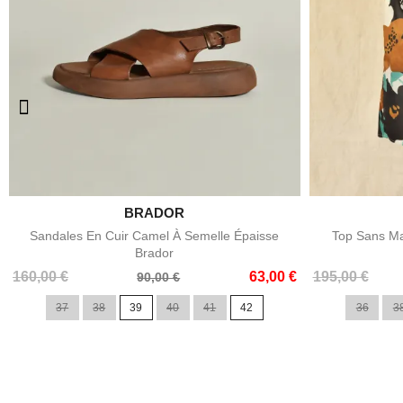

BRADOR
Aperçu rapide
Sandales En Cuir Camel À Semelle Épaisse
Top Sans Ma
Brador
Prix
Prix
Prix
Prix
160,00 €
63,00 €
195,00 €
90,00 €
de
de
37
38
39
40
41
42
36
3
base
base