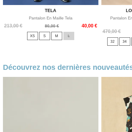

TELA
LO
Aperçu rapide
Pantalon En Maille Tela
Pantalon E
Prix
Prix
213,00 €
40,00 €
80,00 €
Prix
de
470,00 €
XS
S
M
L
base
32
34
Découvrez nos dernières nouveauté