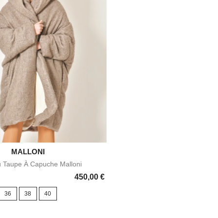

MALLONI
Aperçu rapide
 Taupe À Capuche Malloni
450,00 €
36
38
40