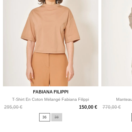

FABIANA FILIPPI
Aperçu rapide
T-Shirt En Coton Mélangé Fabiana Filippi
Manteau
Prix
Prix
295,00 €
150,00 €
770,00 €
36
38