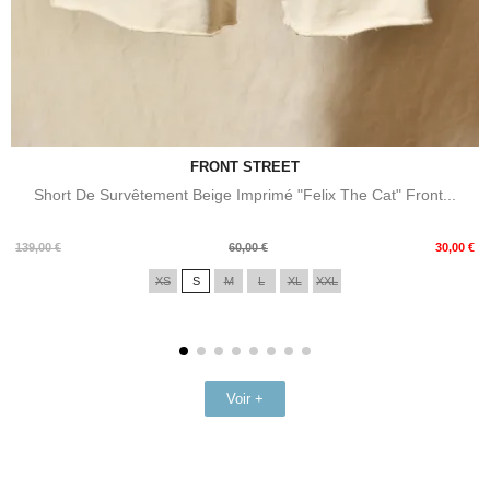
FRONT STREET
Short De Survêtement Beige Imprimé "Felix The Cat" Front...
Prix
Prix
139,00 €
60,00 €
30,00 €
de
XS
S
M
L
XL
XXL
base
Voir +