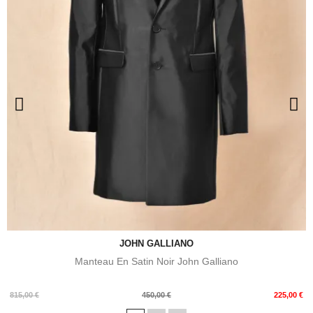
JOHN GALLIANO
Manteau En Satin Noir John Galliano
Prix
Prix
815,00 €
450,00 €
225,00 €
de