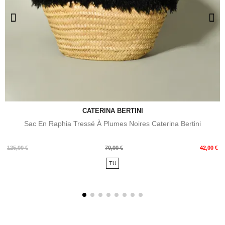
CATERINA BERTINI
Sac En Raphia Tressé À Plumes Noires Caterina Bertini
Prix
Prix
125,00 €
70,00 €
42,00 €
de
TU
base