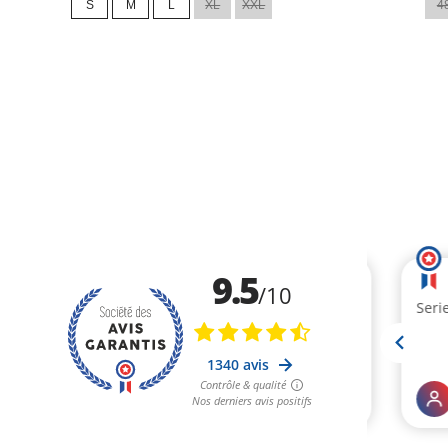
S
M
L
XL
XXL
4
base
base