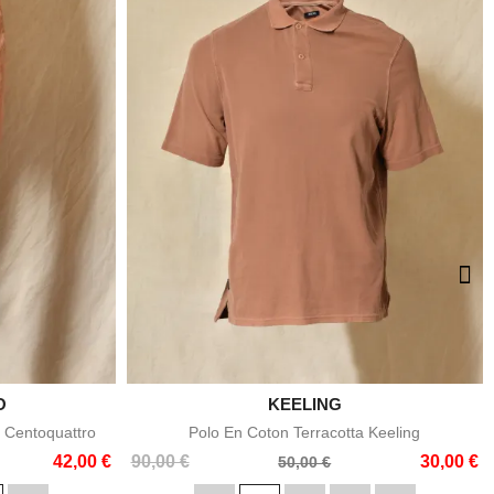
O

KEELING
e
Aperçu rapide
 Centoquattro
Polo En Coton Terracotta Keeling
Prix
Prix
42,00 €
90,00 €
30,00 €
50,00 €
de