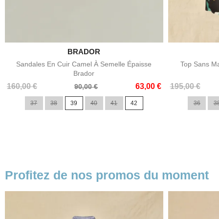

BRADOR
Aperçu rapide
Sandales En Cuir Camel À Semelle Épaisse
Top Sans Ma
Brador
Prix
Prix
Prix
Prix
160,00 €
63,00 €
195,00 €
90,00 €
de
de
37
38
39
40
41
42
36
3
base
base
Profitez de nos promos du moment