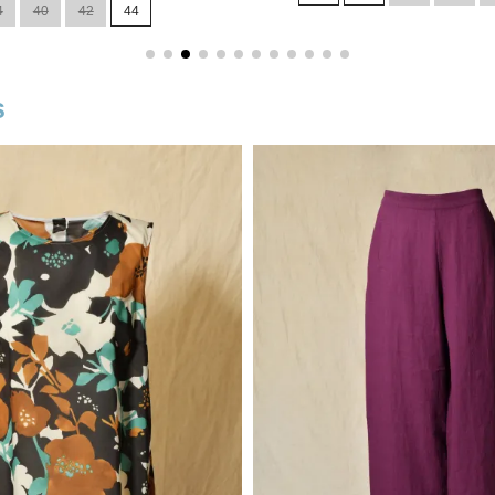
4
40
42
44
s