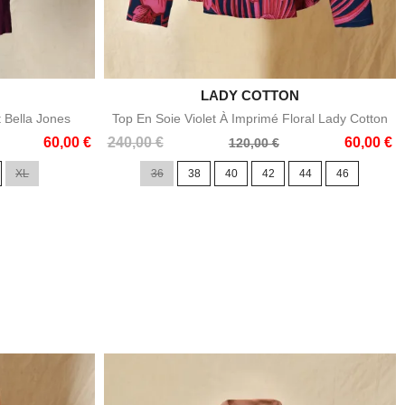

LADY COTTON
e
Aperçu rapide
t Bella Jones
Top En Soie Violet À Imprimé Floral Lady Cotton
Prix
Prix
60,00 €
240,00 €
60,00 €
120,00 €
de
XL
36
38
40
42
44
46
base