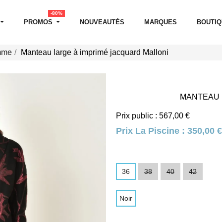
-80%
PROMOS
NOUVEAUTÉS
MARQUES
BOUTI
mme
Manteau large à imprimé jacquard Malloni
MANTEAU 
Prix public : 567,00 €
Prix La Piscine :
350,00 €
36
38
40
42
Noir