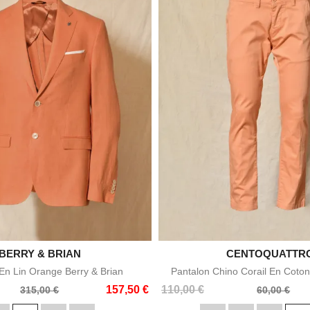

BERRY & BRIAN

CENTOQUATTR
Aperçu rapide
Aperçu rapid
n Lin Orange Berry & Brian
Pantalon Chino Corail En Coton
Prix
Prix
157,50 €
110,00 €
315,00 €
60,00 €
de