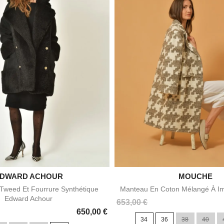
DWARD ACHOUR


MOUCHE
Aperçu rapide
Aperçu rapid
Tweed Et Fourrure Synthétique
Manteau En Coton Mélangé À I
Edward Achour
Prix
653,00 €
650,00 €
34
36
38
40