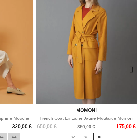

MOMONI
e
Aperçu rapide
mprimé Mouche
Trench Coat En Laine Jaune Moutarde Momoni
Prix
Prix
320,00 €
650,00 €
175,00 €
350,00 €
de
42
44
34
36
38
base