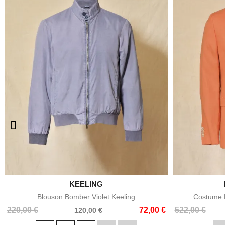

KEELING
Aperçu rapide
Blouson Bomber Violet Keeling
Costume E
Prix
Prix
Prix
Prix
220,00 €
72,00 €
522,00 €
120,00 €
de
de