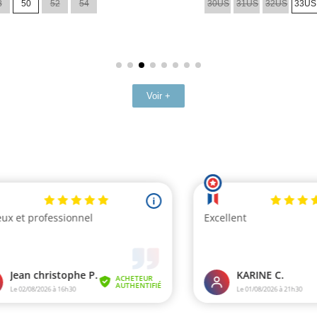
8
50
52
54
30US
31US
32US
33US
base
Voir +