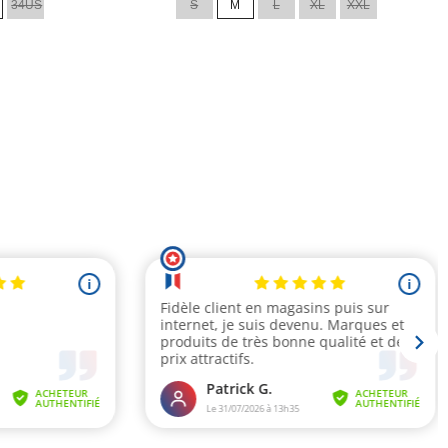
34US
S
M
L
XL
XXL
base