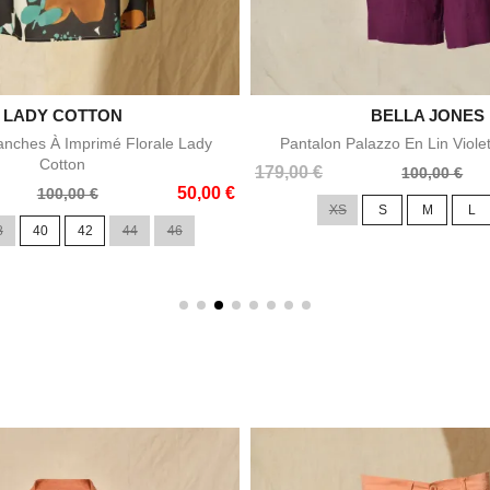

LADY COTTON

BELLA JONES
Aperçu rapide
Aperçu rapid
nches À Imprimé Florale Lady
Pantalon Palazzo En Lin Viole
Cotton
Prix
Prix
179,00 €
100,00 €
50,00 €
de
100,00 €
XS
S
M
L
base
8
40
42
44
46