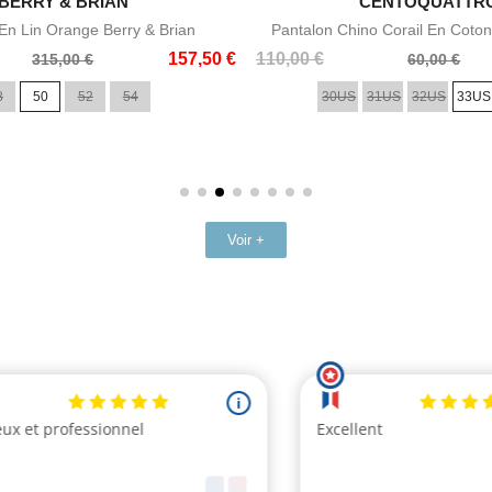

BERRY & BRIAN

CENTOQUATTR
Aperçu rapide
Aperçu rapid
n Lin Orange Berry & Brian
Pantalon Chino Corail En Coton
Prix
Prix
157,50 €
110,00 €
315,00 €
60,00 €
de
8
50
52
54
30US
31US
32US
33US
base
Voir +