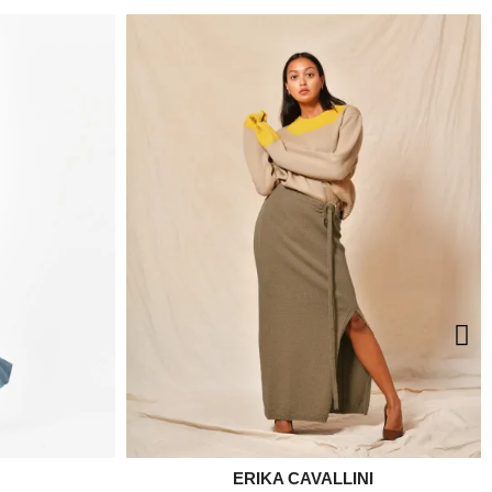
ERIKA CAVALLINI

e
Aperçu rapide