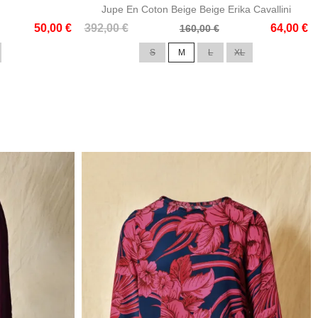
Jupe En Coton Beige Beige Erika Cavallini
Prix
Prix
50,00 €
392,00 €
64,00 €
160,00 €
de
S
M
L
XL
base