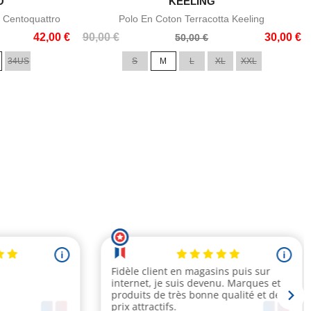
O

KEELING
e
Aperçu rapide
 Centoquattro
Polo En Coton Terracotta Keeling
Prix
Prix
42,00 €
90,00 €
30,00 €
50,00 €
de
34US
S
M
L
XL
XXL
base