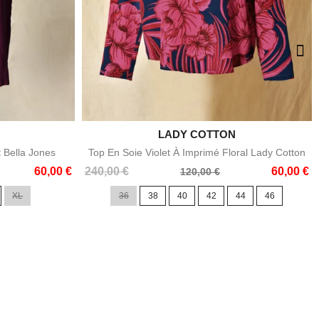

LADY COTTON
e
Aperçu rapide
t Bella Jones
Top En Soie Violet À Imprimé Floral Lady Cotton
Prix
Prix
60,00 €
240,00 €
60,00 €
120,00 €
de
XL
36
38
40
42
44
46
base