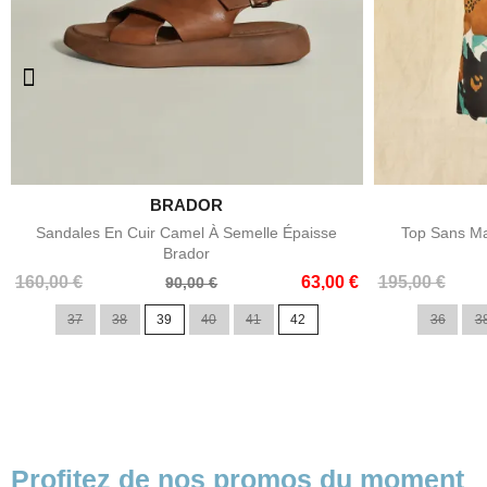

BRADOR
Aperçu rapide
Sandales En Cuir Camel À Semelle Épaisse
Top Sans Ma
Brador
Prix
Prix
Prix
Prix
160,00 €
63,00 €
195,00 €
90,00 €
de
de
37
38
39
40
41
42
36
3
base
base
Profitez de nos promos du moment