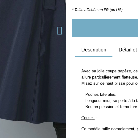
* Taille affichée en FR (ou US)
Description
Détail e
Avec sa jolie coupe trapèze, ce
allure particulièrement flatteuse
Misez sur ce haut plissé pour c
Poches latérales.
Longueur midi, se porte à la ta
Bouton pression et fermeture à
Conseil
:
Ce modèle taille normalement, pr