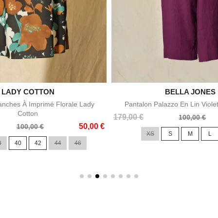

LADY COTTON

BELLA JONES
Aperçu rapide
Aperçu rapid
nches À Imprimé Florale Lady
Pantalon Palazzo En Lin Viole
Cotton
Prix
Prix
179,00 €
100,00 €
50,00 €
de
100,00 €
XS
S
M
L
base
8
40
42
44
46