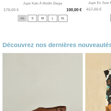
Jupe En Soie 
Jupe Kaki À Motifs Diega
Prix
Prix
417,00 €
Prix
178,00 €
100,00 €
de
XS
S
M
L
XL
base
Découvrez nos dernières nouveauté