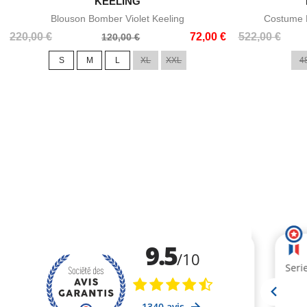

KEELING
Aperçu rapide
Blouson Bomber Violet Keeling
Costume E
Prix
Prix
Prix
Prix
220,00 €
72,00 €
522,00 €
120,00 €
de
de
S
M
L
XL
XXL
4
base
base