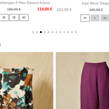
Mélangée À Plies Edward Achour
Jupe Bleue Diega
114,00 €
190,00 €
Prix
Prix
221,00 €
100,00 €
de
36
38
40
M
L
XL
base
s