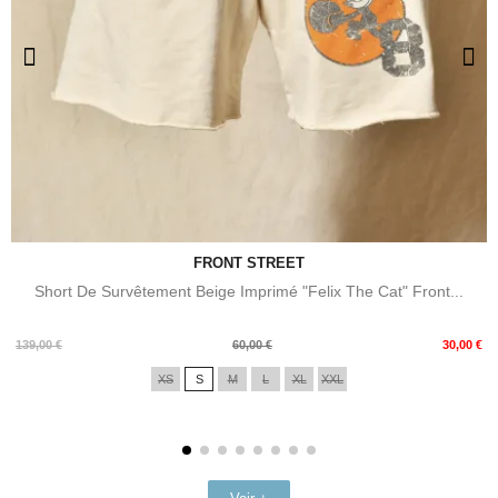
FRONT STREET
Short De Survêtement Beige Imprimé "Felix The Cat" Front...
Prix
Prix
139,00 €
60,00 €
30,00 €
de
XS
S
M
L
XL
XXL
base