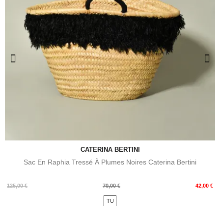
CATERINA BERTINI
Sac En Raphia Tressé À Plumes Noires Caterina Bertini
Prix
Prix
125,00 €
70,00 €
42,00 €
de
TU
base