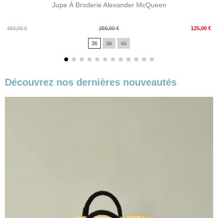
Jupe À Broderie Alexander McQueen
Prix
Prix
450,00 €
250,00 €
125,00 €
de
36
38
40
base
Découvrez nos dernières nouveautés