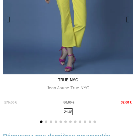
TRUE NYC
Jean Jaune True NYC
Prix
Prix
175,00 €
80,00 €
32,00 €
de
24US
base