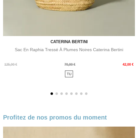
CATERINA BERTINI
Sac En Raphia Tressé À Plumes Noires Caterina Bertini
Prix
Prix
125,00 €
70,00 €
42,00 €
de
TU
base
Profitez de nos promos du moment