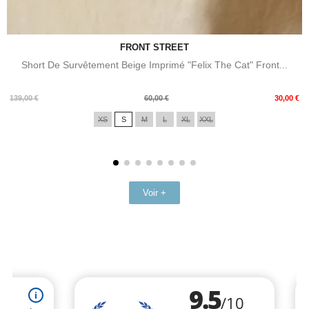
FRONT STREET
Short De Survêtement Beige Imprimé "Felix The Cat" Front...
Prix
Prix
139,00 €
60,00 €
30,00 €
de
XS
S
M
L
XL
XXL
base
Voir +