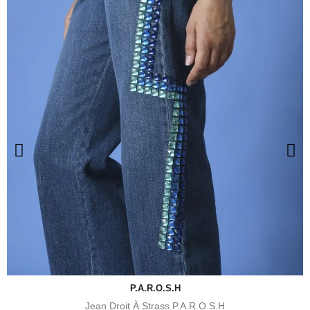
P.A.R.O.S.H
Jean Droit À Strass P.A.R.O.S.H