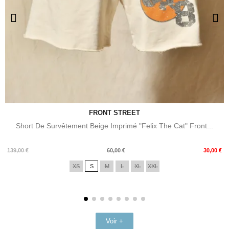
FRONT STREET
Short De Survêtement Beige Imprimé "Felix The Cat" Front...
Prix
Prix
139,00 €
60,00 €
30,00 €
de
XS
S
M
L
XL
XXL
base
Voir +