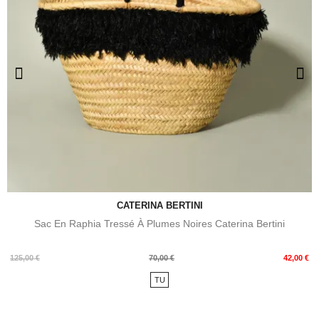
CATERINA BERTINI
Sac En Raphia Tressé À Plumes Noires Caterina Bertini
Prix
Prix
125,00 €
70,00 €
42,00 €
de
TU
base