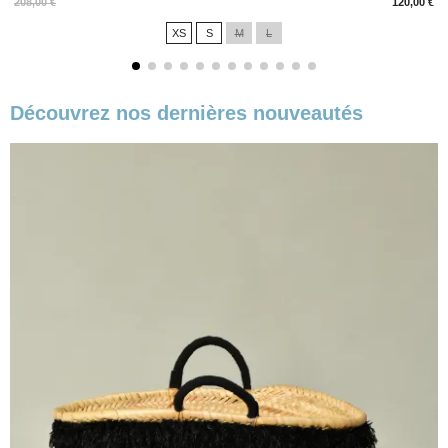
Prix
208,00 €
120,00 €
XS
S
M
L
Découvrez nos dernières nouveautés