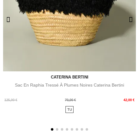
CATERINA BERTINI
Sac En Raphia Tressé À Plumes Noires Caterina Bertini
Prix
Prix
125,00 €
70,00 €
42,00 €
de
TU
base