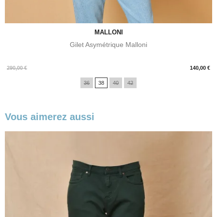
MALLONI
Gilet Asymétrique Malloni
Prix
290,00 €
140,00 €
36
38
40
42
Vous aimerez aussi