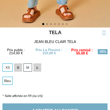
TELA
JEAN BLEU CLAIR TELA
Prix public :
Prix La Piscine :
Prix remisé :
-50%
214,00 €
110,00 €
55,00 €
XS
S
M
L
Bleu
* Taille affichée en FR (ou US)