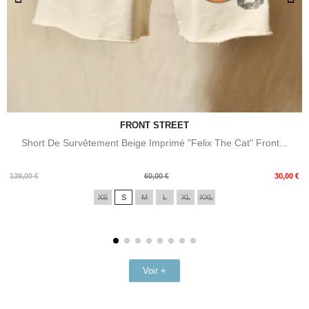
FRONT STREET
Short De Survêtement Beige Imprimé "Felix The Cat" Front...
Prix
Prix
139,00 €
60,00 €
30,00 €
de
XS
S
M
L
XL
XXL
base
Voir +