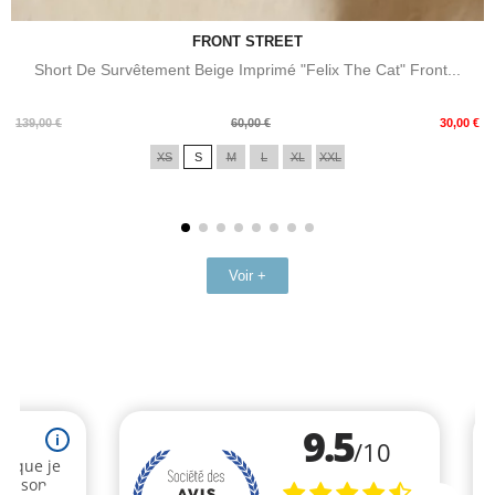
FRONT STREET
Short De Survêtement Beige Imprimé "Felix The Cat" Front...
Prix
Prix
139,00 €
60,00 €
30,00 €
de
XS
S
M
L
XL
XXL
base
Voir +