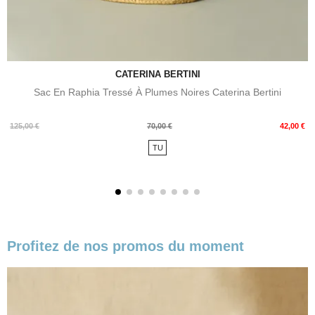
CATERINA BERTINI
Sac En Raphia Tressé À Plumes Noires Caterina Bertini
Prix
Prix
125,00 €
70,00 €
42,00 €
de
TU
base
Profitez de nos promos du moment