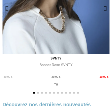
SVNTY
Bonnet Rose SVNTY
Prix
Prix
40,00 €
20,00 €
10,00 €
de
TU
base
Découvrez nos dernières nouveautés