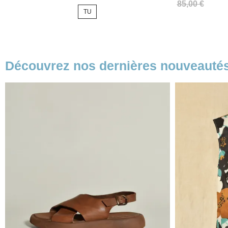
Prix
85,00 €
TU
Découvrez nos dernières nouveauté