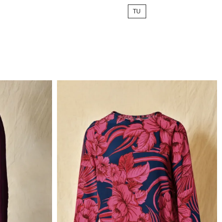
de
TU
base