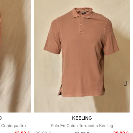
O

KEELING
e
Aperçu rapide
 Centoquattro
Polo En Coton Terracotta Keeling