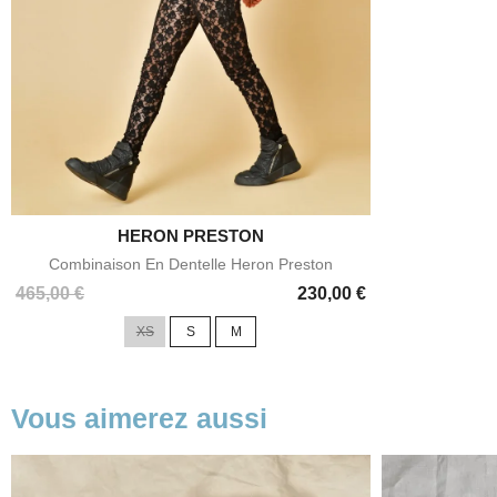
HERON PRESTON

Aperçu rapide
Combinaison En Dentelle Heron Preston
Prix
465,00 €
230,00 €
XS
S
M
Vous aimerez aussi