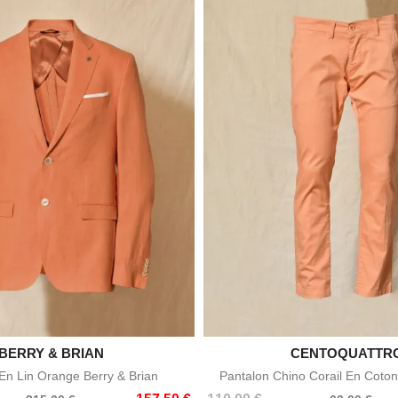

BERRY & BRIAN

CENTOQUATTR
Aperçu rapide
Aperçu rapid
n Lin Orange Berry & Brian
Pantalon Chino Corail En Coton