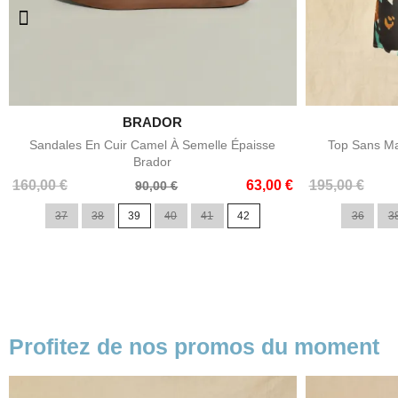

BRADOR
Aperçu rapide
Sandales En Cuir Camel À Semelle Épaisse
Top Sans Ma
Brador
Prix
Prix
Prix
Prix
160,00 €
63,00 €
195,00 €
90,00 €
de
de
37
38
39
40
41
42
36
3
base
base
Profitez de nos promos du moment