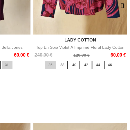

LADY COTTON
e
Aperçu rapide
t Bella Jones
Top En Soie Violet À Imprimé Floral Lady Cotton
Prix
Prix
60,00 €
240,00 €
60,00 €
120,00 €
de
XL
36
38
40
42
44
46
base