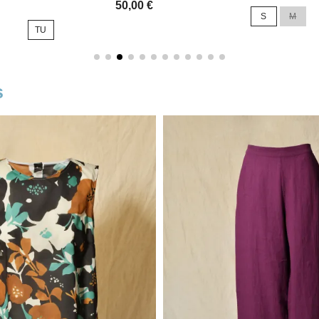
50,00 €
de
S
M
base
TU
s