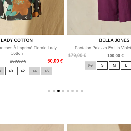

LADY COTTON

BELLA JONES
Aperçu rapide
Aperçu rapid
nches À Imprimé Florale Lady
Pantalon Palazzo En Lin Viole
Cotton
Prix
Prix
179,00 €
100,00 €
50,00 €
de
100,00 €
XS
S
M
L
base
8
40
42
44
46