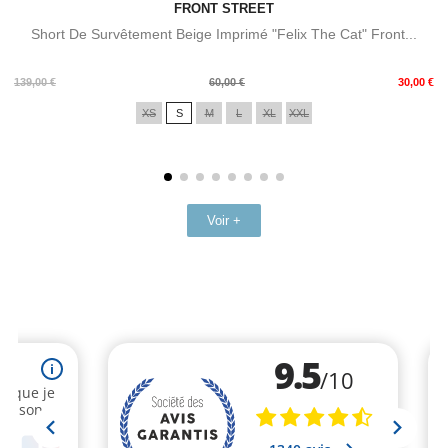
FRONT STREET
Short De Survêtement Beige Imprimé "Felix The Cat" Front...
Prix
Prix
139,00 €
60,00 €
30,00 €
de
XS
S
M
L
XL
XXL
base
Voir +