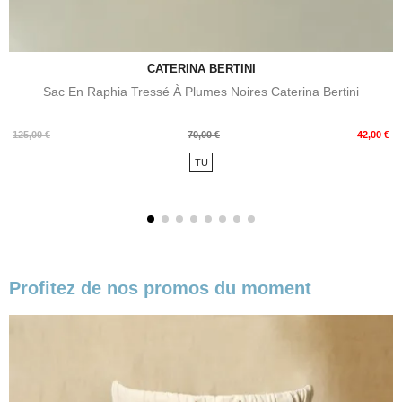
CATERINA BERTINI
Sac En Raphia Tressé À Plumes Noires Caterina Bertini
Prix
Prix
125,00 €
70,00 €
42,00 €
de
TU
base
Profitez de nos promos du moment