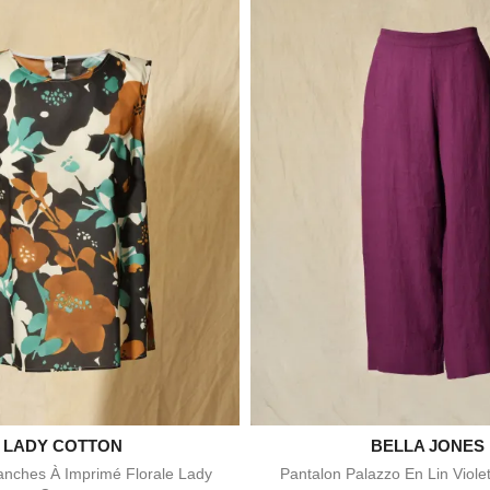

LADY COTTON

BELLA JONES
Aperçu rapide
Aperçu rapid
nches À Imprimé Florale Lady
Pantalon Palazzo En Lin Viole