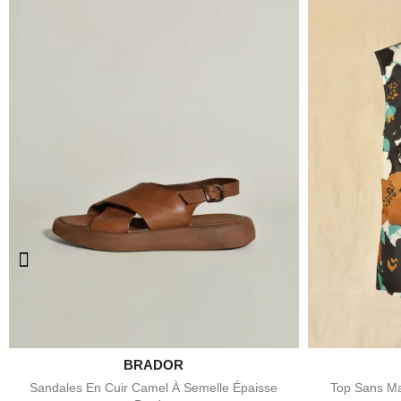

BRADOR
Aperçu rapide
Sandales En Cuir Camel À Semelle Épaisse
Top Sans Ma