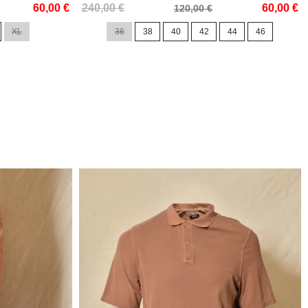
Prix
Prix
60,00 €
240,00 €
60,00 €
120,00 €
de
XL
36
38
40
42
44
46
base