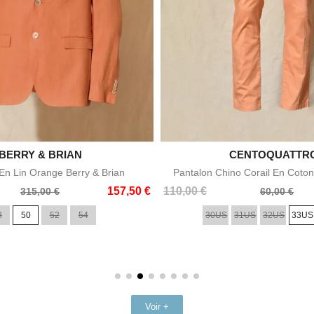

BERRY & BRIAN

CENTOQUATTR
Aperçu rapide
Aperçu rapid
n Lin Orange Berry & Brian
Pantalon Chino Corail En Coton
Prix
Prix
157,50 €
110,00 €
315,00 €
60,00 €
de
8
50
52
54
30US
31US
32US
33US
base
Voir +