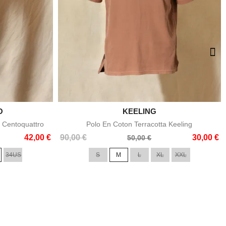
O

KEELING
e
Aperçu rapide
 Centoquattro
Polo En Coton Terracotta Keeling
Prix
Prix
42,00 €
90,00 €
30,00 €
50,00 €
de
34US
S
M
L
XL
XXL
base