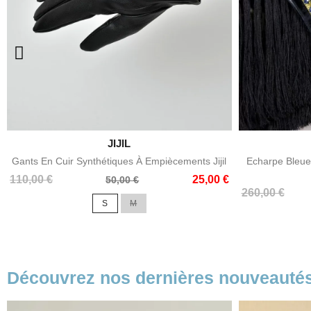

JIJIL
Aperçu rapide
Gants En Cuir Synthétiques À Empiècements Jijil
Echarpe Bleue 
Prix
Prix
110,00 €
25,00 €
50,00 €
Prix
Prix
de
260,00 €
S
M
de
base
base
Découvrez nos dernières nouveauté