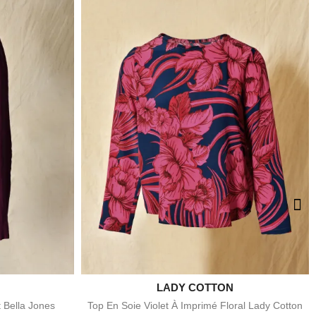

LADY COTTON
e
Aperçu rapide
t Bella Jones
Top En Soie Violet À Imprimé Floral Lady Cotton