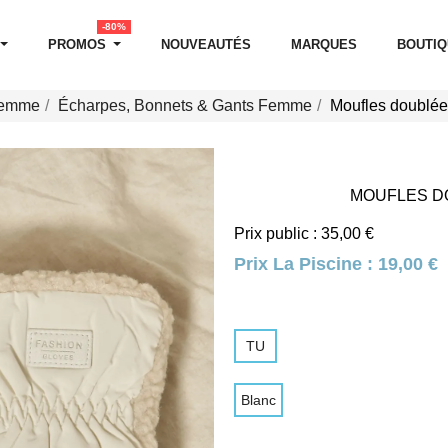
-80%
PROMOS
NOUVEAUTÉS
MARQUES
BOUTI
Femme
Écharpes, Bonnets & Gants Femme
Moufles doublée
MOUFLES D
Prix public : 35,00 €
Prix La Piscine :
19,00 €
TU
Blanc