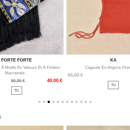

FORTE FORTE

KA
Aperçu rapide
Aperçu rapid
À Motifs En Velours Et À Finition
Cagoule En Angora Ora
Macramée...
Prix
65,00 €
40,00 €
80,00 €
TU
TU
s