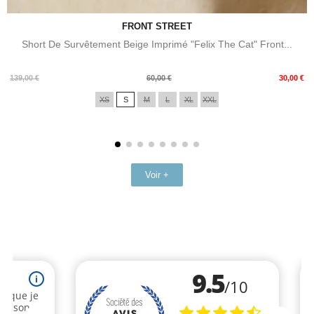
FRONT STREET
Short De Survêtement Beige Imprimé "Felix The Cat" Front...
Prix
Prix
139,00 €
60,00 €
30,00 €
de
XS
S
M
L
XL
XXL
base
Voir +