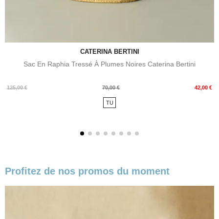
CATERINA BERTINI
Sac En Raphia Tressé À Plumes Noires Caterina Bertini
Prix
Prix
125,00 €
70,00 €
42,00 €
de
TU
base
Profitez de nos promos du moment