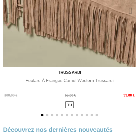
TRUSSARDI
Foulard À Franges Camel Western Trussardi
Prix
Prix
100,00 €
55,00 €
33,00 €
de
TU
base
Découvrez nos dernières nouveautés