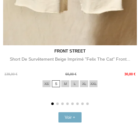
FRONT STREET
Short De Survêtement Beige Imprimé "Felix The Cat" Front...
Prix
Prix
139,00 €
60,00 €
30,00 €
de
XS
S
M
L
XL
XXL
base
Voir +