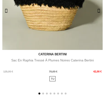
CATERINA BERTINI
Sac En Raphia Tressé À Plumes Noires Caterina Bertini
Prix
Prix
125,00 €
70,00 €
42,00 €
de
TU
base