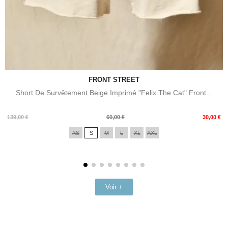
FRONT STREET
Short De Survêtement Beige Imprimé "Felix The Cat" Front...
Prix
Prix
139,00 €
60,00 €
30,00 €
de
XS
S
M
L
XL
XXL
base
Voir +