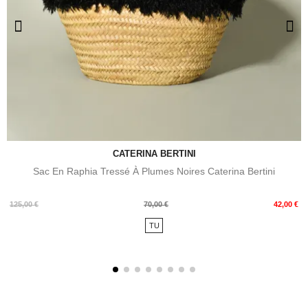
CATERINA BERTINI
Sac En Raphia Tressé À Plumes Noires Caterina Bertini
Prix
Prix
125,00 €
70,00 €
42,00 €
de
TU
base