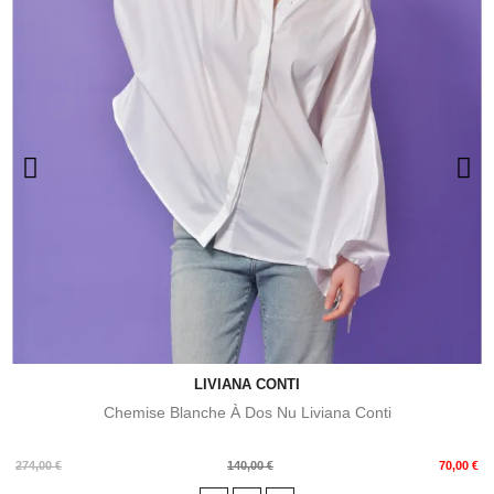
LIVIANA CONTI
Chemise Blanche À Dos Nu Liviana Conti
Prix
Prix
274,00 €
140,00 €
70,00 €
de