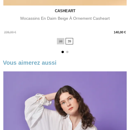
CASHEART
Mocassins En Daim Beige À Ornement Casheart
Prix
239,00 €
140,00 €
38
39
Vous aimerez aussi