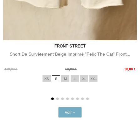
FRONT STREET
Short De Survêtement Beige Imprimé "Felix The Cat" Front...
Prix
Prix
139,00 €
60,00 €
30,00 €
de
XS
S
M
L
XL
XXL
base
Voir +