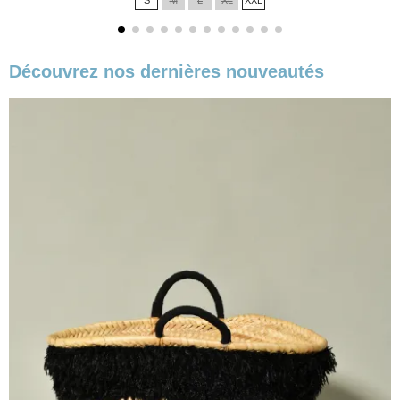
S
M
L
XL
XXL
base
Découvrez nos dernières nouveautés