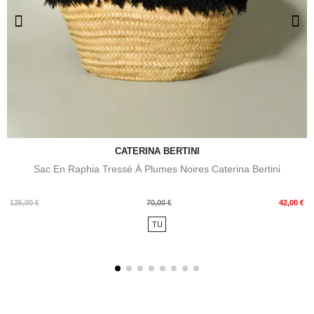
CATERINA BERTINI
Sac En Raphia Tressé À Plumes Noires Caterina Bertini
Prix
Prix
125,00 €
70,00 €
42,00 €
de
TU
base