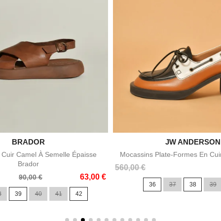

BRADOR

JW ANDERSON
Aperçu rapide
Aperçu rapid
 Cuir Camel À Semelle Épaisse
Mocassins Plate-Formes En Cui
Brador
Prix
560,00 €
63,00 €
90,00 €
36
37
38
39
8
39
40
41
42