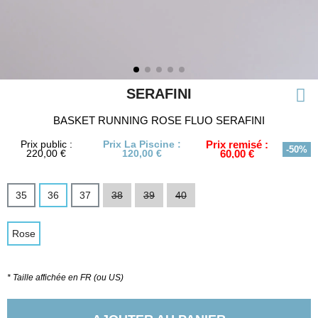
SERAFINI
BASKET RUNNING ROSE FLUO SERAFINI
Prix public :
Prix La Piscine :
Prix remisé :
-50%
220,00 €
120,00 €
60,00 €
35
36
37
38
39
40
Rose
* Taille affichée en FR (ou US)