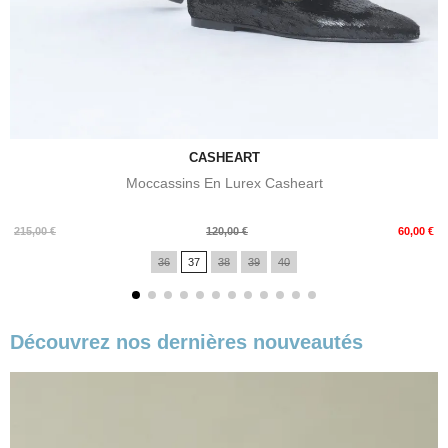
CASHEART
Moccassins En Lurex Casheart
Prix
Prix
215,00 €
120,00 €
60,00 €
de
36
37
38
39
40
base
Découvrez nos dernières nouveautés