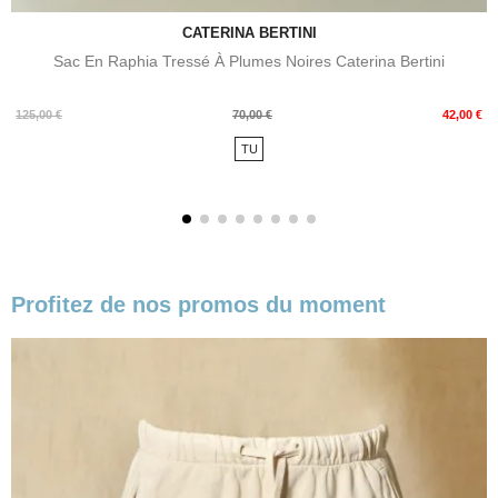
CATERINA BERTINI
Sac En Raphia Tressé À Plumes Noires Caterina Bertini
Prix
Prix
125,00 €
70,00 €
42,00 €
de
TU
base
Profitez de nos promos du moment