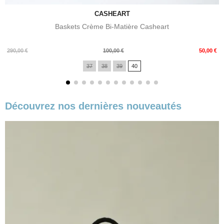
CASHEART
Baskets Crème Bi-Matière Casheart
Prix
Prix
290,00 €
100,00 €
50,00 €
de
37
38
39
40
base
Découvrez nos dernières nouveautés