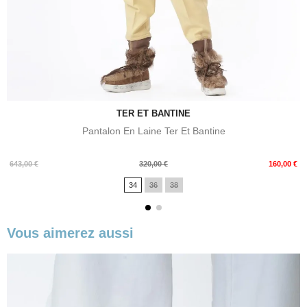
TER ET BANTINE
Pantalon En Laine Ter Et Bantine
Prix
Prix
643,00 €
320,00 €
160,00 €
de
34
36
38
base
Vous aimerez aussi