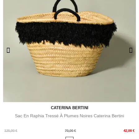
CATERINA BERTINI
Sac En Raphia Tressé À Plumes Noires Caterina Bertini
Prix
Prix
125,00 €
70,00 €
42,00 €
de