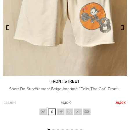
FRONT STREET
Short De Survêtement Beige Imprimé "Felix The Cat" Front...
Prix
Prix
139,00 €
60,00 €
30,00 €
de
XS
S
M
L
XL
XXL
base