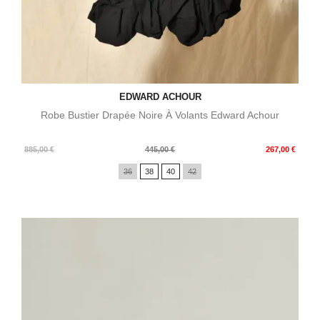
EDWARD ACHOUR
Robe Bustier Drapée Noire À Volants Edward Achour
Prix
Prix
885,00 €
445,00 €
267,00 €
de
36
38
40
42
base