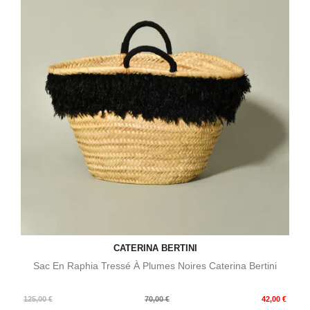
CATERINA BERTINI
Sac En Raphia Tressé À Plumes Noires Caterina Bertini
Prix
Prix
125,00 €
70,00 €
42,00 €