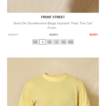
FRONT STREET
Short De Survêtement Beige Imprimé "Felix The Cat"
Front...
Prix
Prix
139,00 €
60,00 €
30,00 €
de
XS
S
M
L
XL
XXL
base