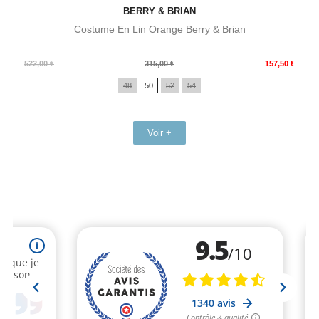
BERRY & BRIAN
Costume En Lin Orange Berry & Brian
Prix
Prix
522,00 €
315,00 €
157,50 €
de
48
50
52
54
base
Voir +