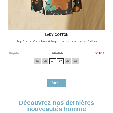
LADY COTTON
Top Sans Manches À Imprimé Florale Lady Cotton
Prix
Prix
195,00 €
100,00 €
50,00 €
de
36
38
40
42
44
46
base
Voir +
Découvrez nos dernières
nouveautés homme