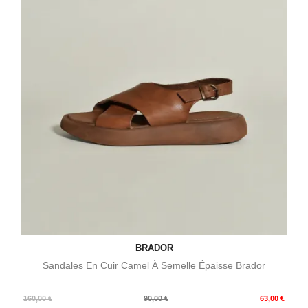
BRADOR
Sandales En Cuir Camel À Semelle Épaisse Brador
Prix
Prix
160,00 €
90,00 €
63,00 €