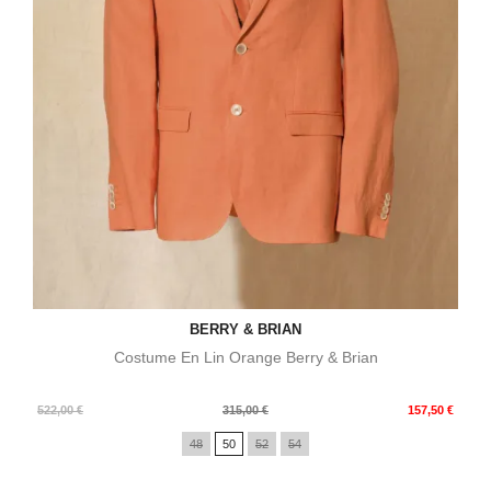
BERRY & BRIAN
Costume En Lin Orange Berry & Brian
Prix
Prix
522,00 €
315,00 €
157,50 €
de
48
50
52
54
base