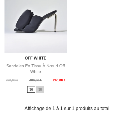
OFF WHITE
Sandales En Tissu À Nœud Off
White
Prix
Prix
790,00 €
400,00 €
240,00 €
de
36
38
base
Affichage de 1 à 1 sur 1 produits au total