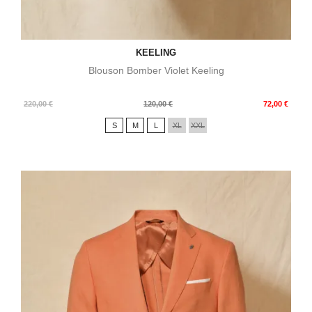
KEELING
Blouson Bomber Violet Keeling
Prix
Prix
220,00 €
120,00 €
72,00 €
de
S
M
L
XL
XXL
base