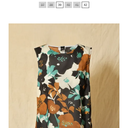
de
37
38
39
40
41
42
base