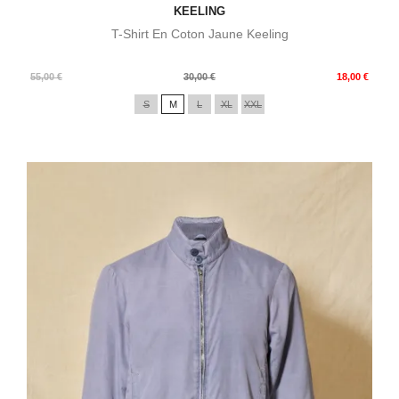
KEELING
T-Shirt En Coton Jaune Keeling
Prix
Prix
55,00 €
30,00 €
18,00 €
de
S
M
L
XL
XXL
base