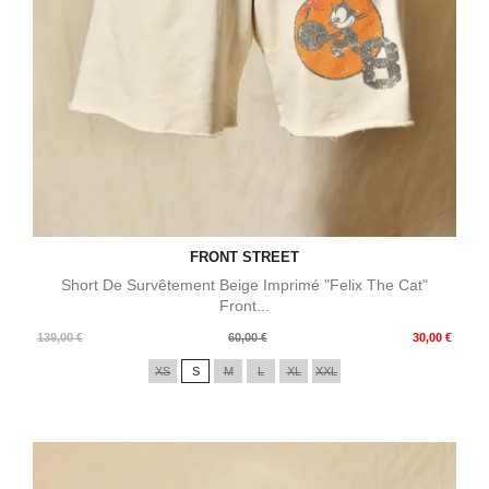
FRONT STREET
Short De Survêtement Beige Imprimé "Felix The Cat"
Front...
Prix
Prix
139,00 €
60,00 €
30,00 €
de
XS
S
M
L
XL
XXL
base