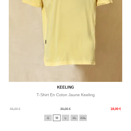
KEELING
T-Shirt En Coton Jaune Keeling
Prix
Prix
55,00 €
30,00 €
18,00 €
de
S
M
L
XL
XXL
base