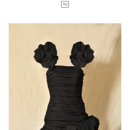
de
TU
base