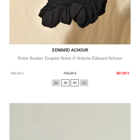
EDWARD ACHOUR
Robe Bustier Drapée Noire À Volants Edward Achour
Prix
Prix
885,00 €
445,00 €
267,00 €
de
36
38
40
42
base