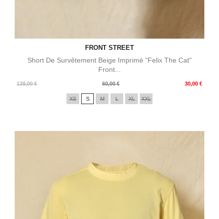
FRONT STREET
Short De Survêtement Beige Imprimé "Felix The Cat"
Front...
Prix
Prix
139,00 €
60,00 €
30,00 €
de
XS
S
M
L
XL
XXL
base