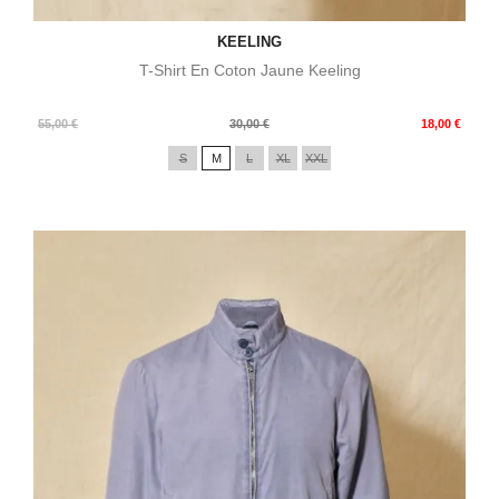
KEELING
T-Shirt En Coton Jaune Keeling
Prix
Prix
55,00 €
30,00 €
18,00 €
de
S
M
L
XL
XXL
base