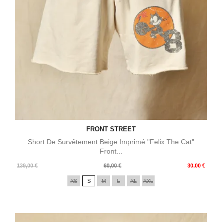
FRONT STREET
Short De Survêtement Beige Imprimé "Felix The Cat"
Front...
Prix
Prix
139,00 €
60,00 €
30,00 €
de
XS
S
M
L
XL
XXL
base