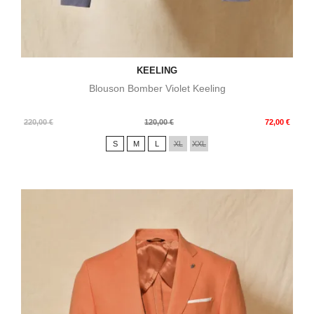
KEELING
Blouson Bomber Violet Keeling
Prix
Prix
220,00 €
120,00 €
72,00 €
de
S
M
L
XL
XXL
base