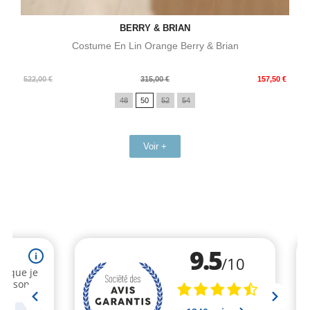
BERRY & BRIAN
Costume En Lin Orange Berry & Brian
Prix
Prix
522,00 €
315,00 €
157,50 €
de
48
50
52
54
base
Voir +