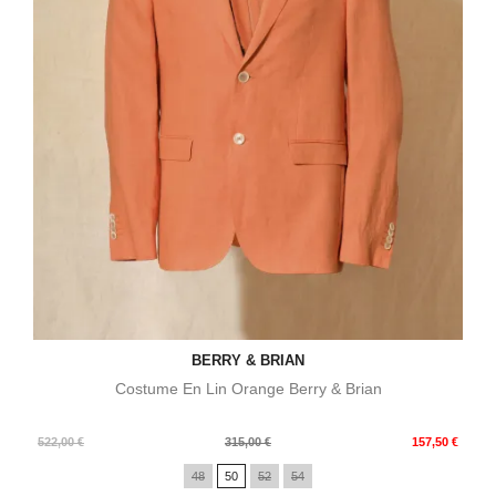
BERRY & BRIAN
Costume En Lin Orange Berry & Brian
Prix
Prix
522,00 €
315,00 €
157,50 €
de
48
50
52
54
base