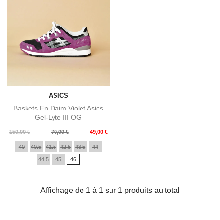
ASICS
Baskets En Daim Violet Asics
Gel-Lyte III OG
Prix
Prix
150,00 €
70,00 €
49,00 €
de
40
40.5
41.5
42.5
43.5
44
base
44.5
45
46
Affichage de 1 à 1 sur 1 produits au total