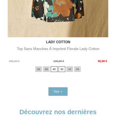
LADY COTTON
Top Sans Manches À Imprimé Florale Lady Cotton
Prix
Prix
195,00 €
100,00 €
50,00 €
de
36
38
40
42
44
46
base
Voir +
Découvrez nos dernières