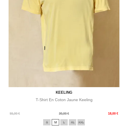
KEELING
T-Shirt En Coton Jaune Keeling
Prix
Prix
55,00 €
30,00 €
18,00 €
de
S
M
L
XL
XXL
base