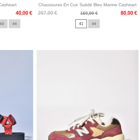
 Casheart
Chaussures En Cuir Suédé Bleu Marine Casheart
Prix
Prix
40,00 €
267,00 €
80,00 €
160,00 €
de
43
44
41
44
base