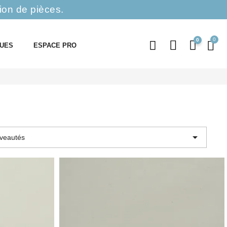
ion de pièces.
0
QUES
ESPACE PRO

veautés