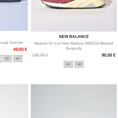
e

NEW BALANCE
Aperçu rapide
Rouge Suicoke
Baskets En Cuir New Balance 580ECA Washed
Burgundy
49,00 €
Prix
140,00 €
90,00 €
43
44
36
38