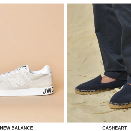

NEW BALANCE

CASHEART
Aperçu rapide
Aperçu rapid