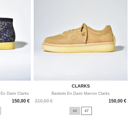

CLARKS
e
Aperçu rapide
s En Daim Clarks
Baskets En Daim Marron Clarks
Prix
150,00 €
210,00 €
150,00 €
44
47