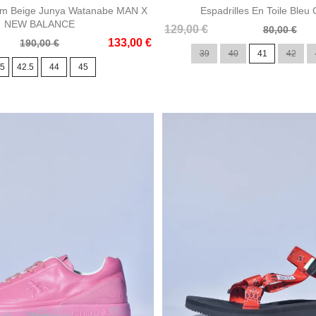
im Beige Junya Watanabe MAN X
Espadrilles En Toile Bleu
NEW BALANCE
Prix
Prix
129,00 €
80,00 €
133,00 €
de
190,00 €
39
40
41
42
base
.5
42.5
44
45