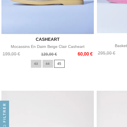

CASHEART
Aperçu rapide
Basket
Mocassins En Daim Beige Clair Casheart
Prix
Prix
295,00 €
Prix
Prix
199,00 €
60,00 €
120,00 €
de
de
43
44
45
base
base
FILTRER