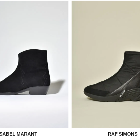

ISABEL MARANT

RAF SIMONS
Aperçu rapide
Aperçu rapid