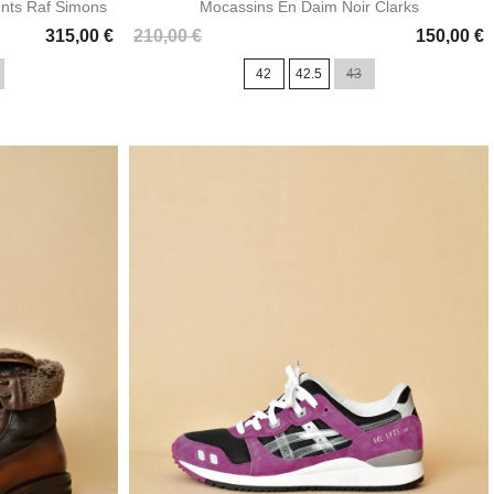
nts Raf Simons
Mocassins En Daim Noir Clarks
Prix
315,00 €
210,00 €
150,00 €
42
42.5
43