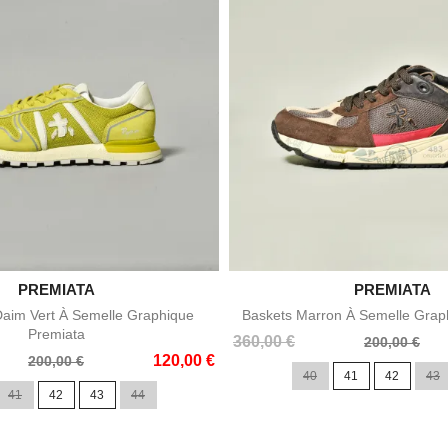

PREMIATA

PREMIATA
Aperçu rapide
Aperçu rapid
Daim Vert À Semelle Graphique
Baskets Marron À Semelle Grap
Premiata
Prix
Prix
360,00 €
200,00 €
120,00 €
de
200,00 €
40
41
42
43
base
41
42
43
44