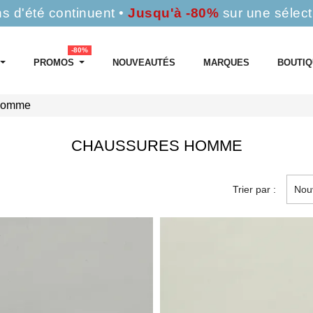
s d'été continuent •
Jusqu'à -80%
sur une sélect
-80%
PROMOS
NOUVEAUTÉS
MARQUES
BOUTI
Homme
CHAUSSURES HOMME
Trier par :
Nou