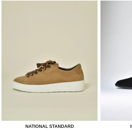
NATIONAL STANDARD

Aperçu rapide