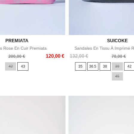

PREMIATA

SUICOKE
Aperçu rapide
Aperçu rapid
s Rose En Cuir Premiata
Sandales En Tissu À Imprimé 
Prix
Prix
120,00 €
132,00 €
200,00 €
70,00 €
de
42
43
35
36.5
38
39
42
base
45