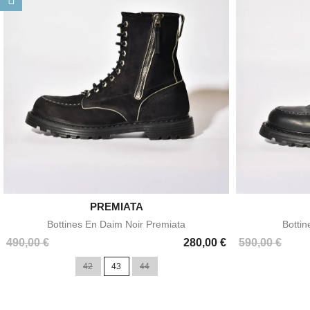

PREMIATA
Aperçu rapide
Bottines En Daim Noir Premiata
Bottin
Prix
Prix
490,00 €
280,00 €
590,00 €
42
43
44