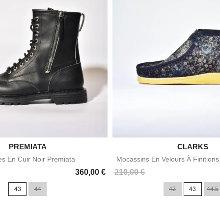

PREMIATA

CLARKS
Aperçu rapide
Aperçu rapid
es En Cuir Noir Premiata
Mocassins En Velours À Finition
Prix
360,00 €
210,00 €
43
44
42
43
44.5