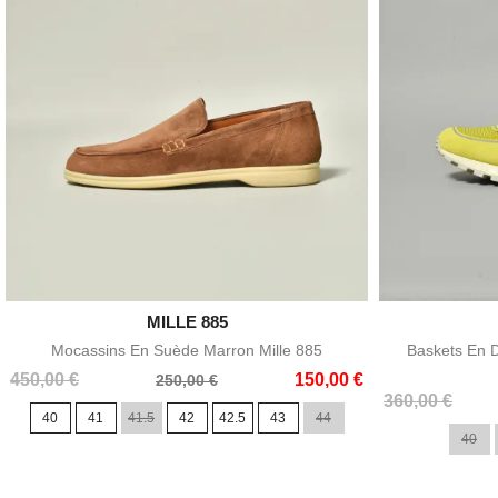

MILLE 885
Aperçu rapide
Mocassins En Suède Marron Mille 885
Baskets En 
Prix
Prix
450,00 €
150,00 €
250,00 €
Prix
Prix
de
360,00 €
40
41
41.5
42
42.5
43
44
de
base
40
base