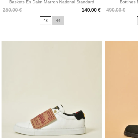
Baskets En Daim Marron National Standard
Bottines
Prix
Prix
250,00 €
140,00 €
490,00 €
43
44