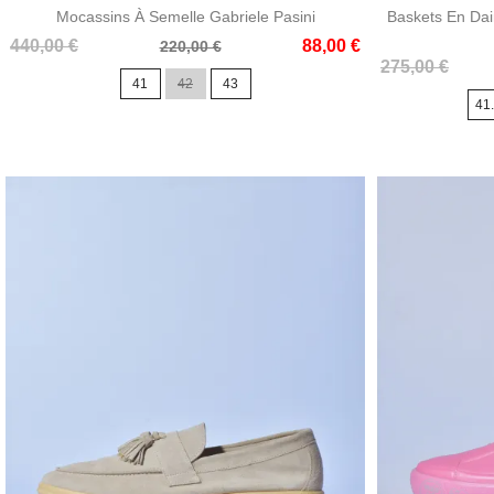
Mocassins À Semelle Gabriele Pasini
Baskets En Da
Prix
Prix
440,00 €
88,00 €
220,00 €
Prix
Prix
de
275,00 €
41
42
43
de
base
41
base