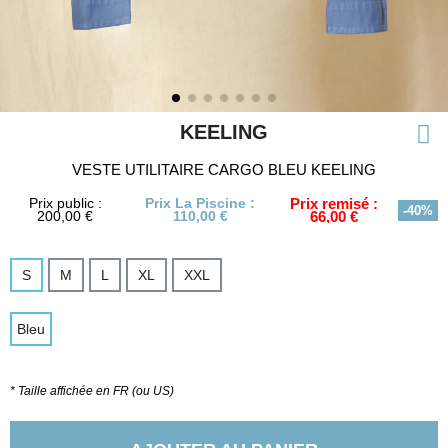
KEELING
VESTE UTILITAIRE CARGO BLEU KEELING
Prix public :
Prix La Piscine :
Prix remisé :
-40%
200,00 €
110,00 €
66,00 €
S
M
L
XL
XXL
Bleu
* Taille affichée en FR (ou US)