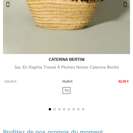
CATERINA BERTINI
Sac En Raphia Tressé À Plumes Noires Caterina Bertini
Prix
Prix
125,00 €
70,00 €
42,00 €
de
TU
base
Profitez de nos promos du moment