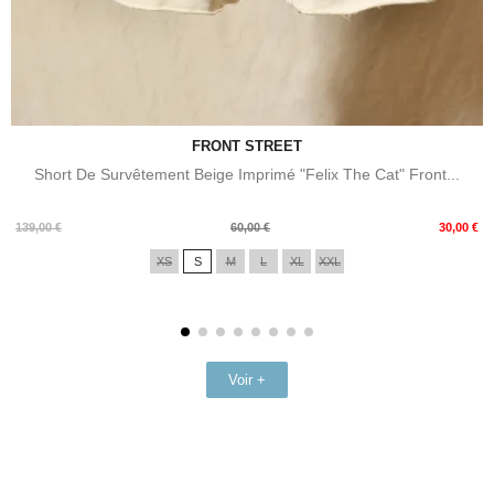
FRONT STREET
Short De Survêtement Beige Imprimé "Felix The Cat" Front...
Prix
Prix
139,00 €
60,00 €
30,00 €
de
XS
S
M
L
XL
XXL
base
Voir +