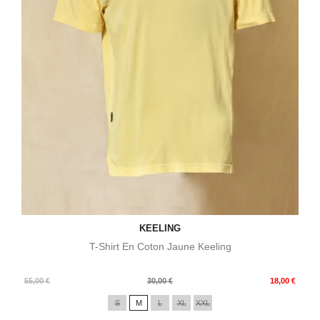
KEELING
T-Shirt En Coton Jaune Keeling
Prix
Prix
55,00 €
30,00 €
18,00 €
de
S
M
L
XL
XXL
base