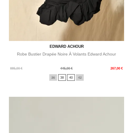
EDWARD ACHOUR
Robe Bustier Drapée Noire À Volants Edward Achour
Prix
Prix
885,00 €
445,00 €
267,00 €
de
36
38
40
42
base