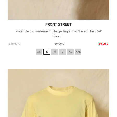
FRONT STREET
Short De Survêtement Beige Imprimé "Felix The Cat"
Front...
Prix
Prix
139,00 €
60,00 €
30,00 €
de
XS
S
M
L
XL
XXL
base