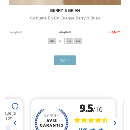
BERRY & BRIAN
Costume En Lin Orange Berry & Brian
Prix
Prix
522,00 €
315,00 €
157,50 €
de
48
50
52
54
base
Voir +