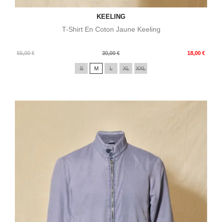
KEELING
T-Shirt En Coton Jaune Keeling
Prix
Prix
55,00 €
30,00 €
18,00 €
de
S
M
L
XL
XXL
base