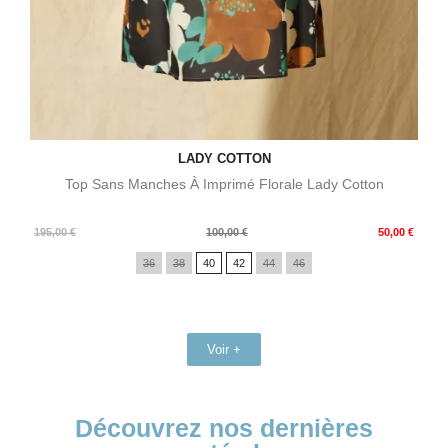
LADY COTTON
Top Sans Manches À Imprimé Florale Lady Cotton
Prix
Prix
195,00 €
100,00 €
50,00 €
de
36
38
40
42
44
46
base
Voir +
Découvrez nos dernières