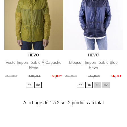
HEVO
HEVO
Veste Imperméable À Capuche
Blouson Imperméable Bleu
Hevo
Hevo
Prix
Prix
Prix
Prix
255,00 €
140,00 €
56,00 €
350,00 €
140,00 €
56,00 €
de
de
46
50
46
48
50
52
base
base
Affichage de 1 à 2 sur 2 produits au total