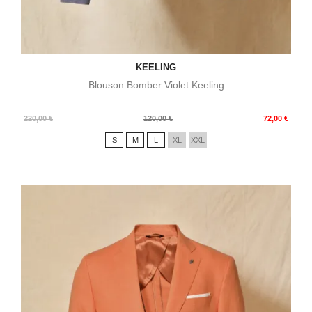
KEELING
Blouson Bomber Violet Keeling
Prix
Prix
220,00 €
120,00 €
72,00 €
de
S
M
L
XL
XXL
base