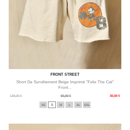
FRONT STREET
Short De Survêtement Beige Imprimé "Felix The Cat"
Front...
Prix
Prix
139,00 €
60,00 €
30,00 €
de
XS
S
M
L
XL
XXL
base