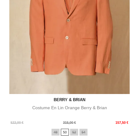
BERRY & BRIAN
Costume En Lin Orange Berry & Brian
Prix
Prix
522,00 €
315,00 €
157,50 €
de
48
50
52
54
base