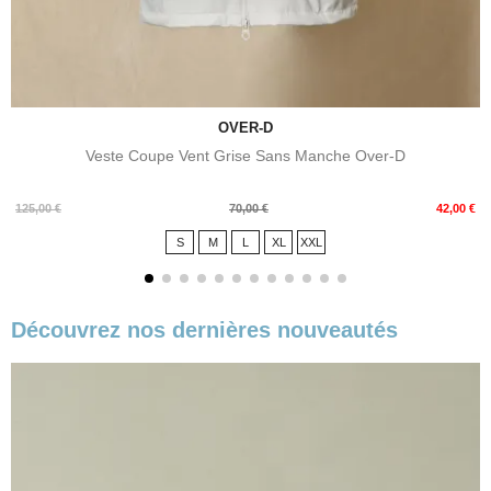
OVER-D
Veste Coupe Vent Grise Sans Manche Over-D
Prix
Prix
125,00 €
70,00 €
42,00 €
de
S
M
L
XL
XXL
base
Découvrez nos dernières nouveautés