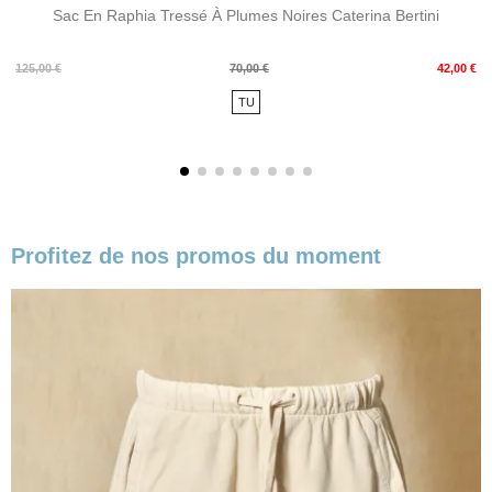
Sac En Raphia Tressé À Plumes Noires Caterina Bertini
Prix
Prix
125,00 €
70,00 €
42,00 €
de
TU
base
Profitez de nos promos du moment