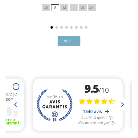
de
XS
S
M
L
XL
XXL
base
Voir +