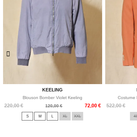

KEELING
Aperçu rapide
Blouson Bomber Violet Keeling
Costume E
Prix
Prix
Prix
Prix
220,00 €
72,00 €
522,00 €
120,00 €
de
de
S
M
L
XL
XXL
4
base
base