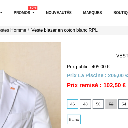
-80%
PROMOS
NOUVEAUTÉS
MARQUES
BOUTI
estes Homme
Veste blazer en coton blanc RPL
VEST
Prix public : 405,00 €
Prix La Piscine :
205,00 €
Prix remisé : 102,50 €
46
48
50
52
54
Blanc