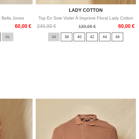

LADY COTTON
e
Aperçu rapide
t Bella Jones
Top En Soie Violet À Imprimé Floral Lady Cotton
Prix
Prix
60,00 €
240,00 €
60,00 €
120,00 €
de
XL
36
38
40
42
44
46
base