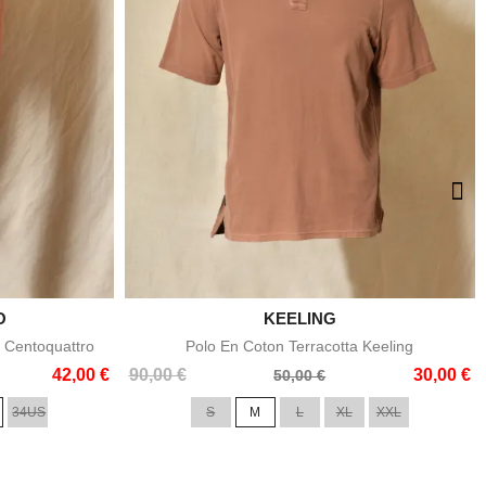
O

KEELING
e
Aperçu rapide
 Centoquattro
Polo En Coton Terracotta Keeling
Prix
Prix
42,00 €
90,00 €
30,00 €
50,00 €
de
34US
S
M
L
XL
XXL
base