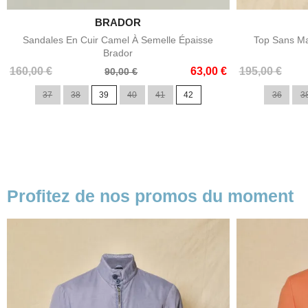

BRADOR
Aperçu rapide
Sandales En Cuir Camel À Semelle Épaisse
Top Sans Ma
Brador
Prix
Prix
Prix
Prix
160,00 €
63,00 €
195,00 €
90,00 €
de
de
37
38
39
40
41
42
36
3
base
base
Profitez de nos promos du moment