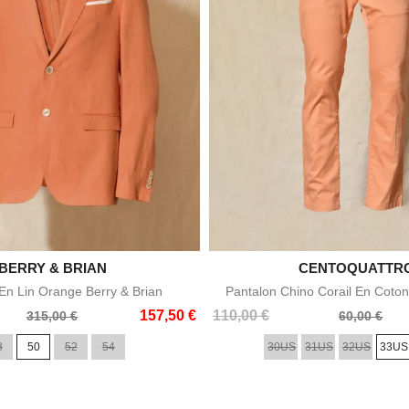

BERRY & BRIAN

CENTOQUATTR
Aperçu rapide
Aperçu rapid
n Lin Orange Berry & Brian
Pantalon Chino Corail En Coton
Prix
Prix
157,50 €
110,00 €
315,00 €
60,00 €
de
8
50
52
54
30US
31US
32US
33US
base