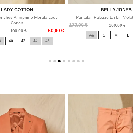

LADY COTTON

BELLA JONES
Aperçu rapide
Aperçu rapid
nches À Imprimé Florale Lady
Pantalon Palazzo En Lin Viole
Cotton
Prix
Prix
179,00 €
100,00 €
50,00 €
de
100,00 €
XS
S
M
L
base
8
40
42
44
46