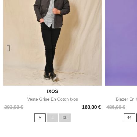

IXOS
Aperçu rapide
Veste Grise En Coton Ixos
Blazer En 
Prix
Prix
Prix
393,00 €
160,00 €
486,00 €
de
M
L
XL
46
base