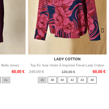

LADY COTTON
e
Aperçu rapide
t Bella Jones
Top En Soie Violet À Imprimé Floral Lady Cotton
Prix
Prix
60,00 €
240,00 €
60,00 €
120,00 €
de
XL
36
38
40
42
44
46
base