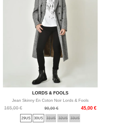

LORDS & FOOLS
Aperçu rapide
Jean Skinny En Coton Noir Lords & Fools
Prix
Prix
165,00 €
45,00 €
90,00 €
de
29US
30US
31US
32US
33US
base