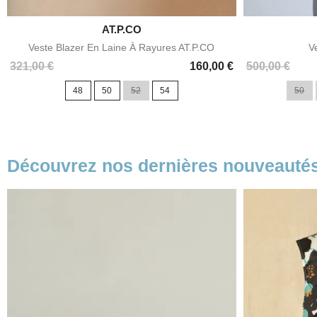

AT.P.CO
Aperçu rapide
Veste Blazer En Laine À Rayures AT.P.CO
V
Prix
Prix
Prix
321,00 €
160,00 €
500,00 €
de
48
50
52
54
50
base
Découvrez nos dernières nouveauté