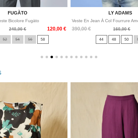

FUGÀTO

LY ADAMS
Aperçu rapide
Aperçu rapid
este Bicolore Fugàto
Veste En Jean À Col Fourrure Am
Prix
Prix
120,00 €
390,00 €
240,00 €
160,00 €
de
52
54
56
58
44
48
50
base
s