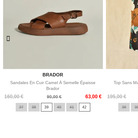

BRADOR
Aperçu rapide
Sandales En Cuir Camel À Semelle Épaisse
Top Sans Ma
Brador
Prix
Prix
Prix
Prix
160,00 €
63,00 €
195,00 €
90,00 €
de
de
37
38
39
40
41
42
36
3
base
base