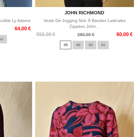
JOHN RICHMOND

e
Aperçu rapide
ovible Ly Adams
Veste De Jogging Noir À Bandes Latérales
Zippées John...
64,00 €
Prix
Prix
550,00 €
60,00 €
280,00 €
52
de
46
48
50
52
base