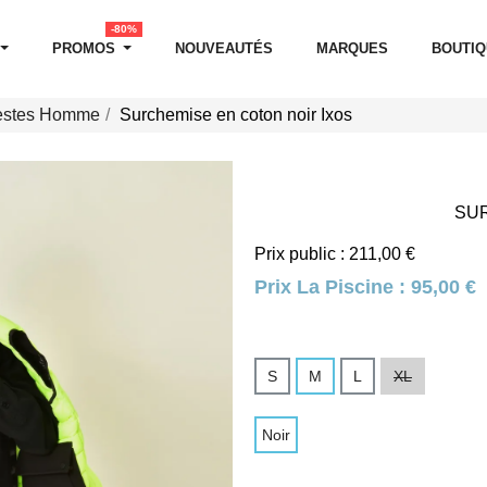
-80%
PROMOS
NOUVEAUTÉS
MARQUES
BOUTI
estes Homme
Surchemise en coton noir Ixos
SUR
Prix public : 211,00 €
Prix La Piscine :
95,00 €
S
M
L
XL
Noir