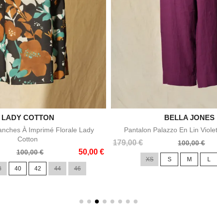

LADY COTTON

BELLA JONES
Aperçu rapide
Aperçu rapid
nches À Imprimé Florale Lady
Pantalon Palazzo En Lin Viole
Cotton
Prix
Prix
179,00 €
100,00 €
50,00 €
de
100,00 €
XS
S
M
L
base
8
40
42
44
46