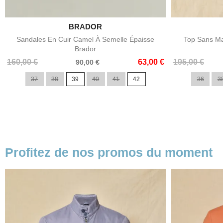

BRADOR
Aperçu rapide
Sandales En Cuir Camel À Semelle Épaisse
Top Sans Ma
Brador
Prix
Prix
Prix
Prix
160,00 €
63,00 €
195,00 €
90,00 €
de
de
37
38
39
40
41
42
36
3
base
base
Profitez de nos promos du moment