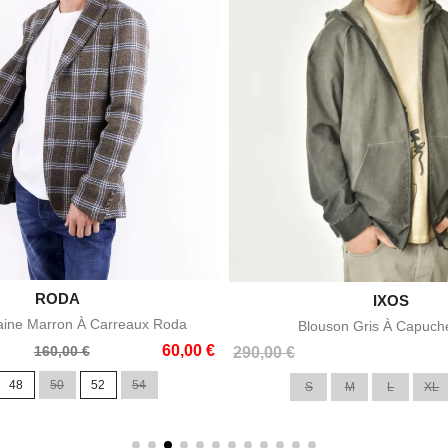

RODA
Aperçu rapide

IXOS
Aperçu rapid
aine Marron À Carreaux Roda
Blouson Gris À Capuch
60,00 €
160,00 €
Prix
290,00 €
48
50
52
54
S
M
L
XL