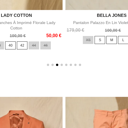

LADY COTTON

BELLA JONES
Aperçu rapide
Aperçu rapid
nches À Imprimé Florale Lady
Pantalon Palazzo En Lin Viole
Cotton
Prix
Prix
179,00 €
100,00 €
50,00 €
de
100,00 €
XS
S
M
L
base
8
40
42
44
46