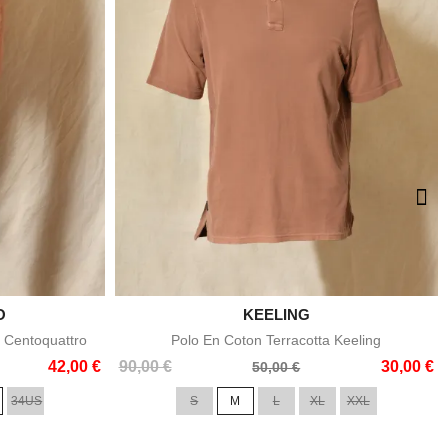
O

KEELING
e
Aperçu rapide
 Centoquattro
Polo En Coton Terracotta Keeling
Prix
Prix
42,00 €
90,00 €
30,00 €
50,00 €
de
34US
S
M
L
XL
XXL
base