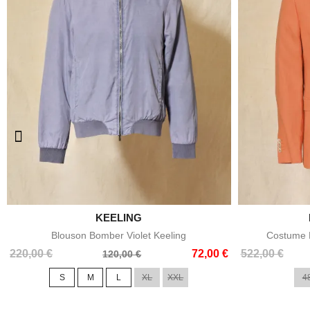

KEELING
Aperçu rapide
Blouson Bomber Violet Keeling
Costume E
Prix
Prix
Prix
Prix
220,00 €
72,00 €
522,00 €
120,00 €
de
de
S
M
L
XL
XXL
4
base
base