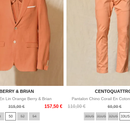

BERRY & BRIAN

CENTOQUATTR
Aperçu rapide
Aperçu rapid
n Lin Orange Berry & Brian
Pantalon Chino Corail En Coton
Prix
Prix
157,50 €
110,00 €
315,00 €
60,00 €
de
8
50
52
54
30US
31US
32US
33US
base