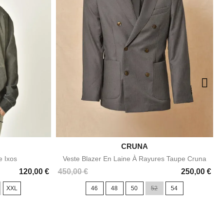

CRUNA
e
Aperçu rapide
e Ixos
Veste Blazer En Laine À Rayures Taupe Cruna
Prix
120,00 €
450,00 €
250,00 €
XXL
46
48
50
52
54