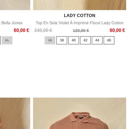

LADY COTTON
e
Aperçu rapide
t Bella Jones
Top En Soie Violet À Imprimé Floral Lady Cotton
Prix
Prix
60,00 €
240,00 €
60,00 €
120,00 €
de
XL
36
38
40
42
44
46
base