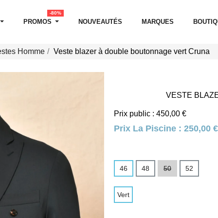
-80%
PROMOS
NOUVEAUTÉS
MARQUES
BOUTI
estes Homme
Veste blazer à double boutonnage vert Cruna
VESTE BLAZ
Prix public : 450,00 €
Prix La Piscine :
250,00 €
46
48
50
52
Vert