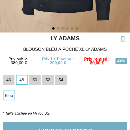
LY ADAMS
BLOUSON BLEU À POCHE XL LY ADAMS
Prix public :
Prix La Piscine :
Prix remisé :
-60%
380,00 €
200,00 €
80,00 €
46
48
50
52
54
Bleu
* Taille affichée en FR (ou US)