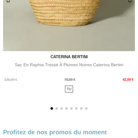
CATERINA BERTINI
Sac En Raphia Tressé À Plumes Noires Caterina Bertini
Prix
Prix
125,00 €
70,00 €
42,00 €
de
TU
base
Profitez de nos promos du moment