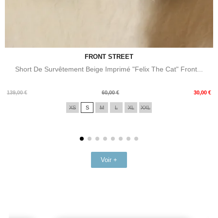
FRONT STREET
Short De Survêtement Beige Imprimé "Felix The Cat" Front...
Prix
Prix
139,00 €
60,00 €
30,00 €
de
XS
S
M
L
XL
XXL
base
Voir +