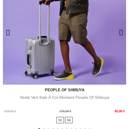
PEOPLE OF SHIBUYA
Veste Vert Kaki À Col Montant People Of Shibuya
Prix
Prix
319,00 €
170,00 €
85,00 €
de
52
54
base