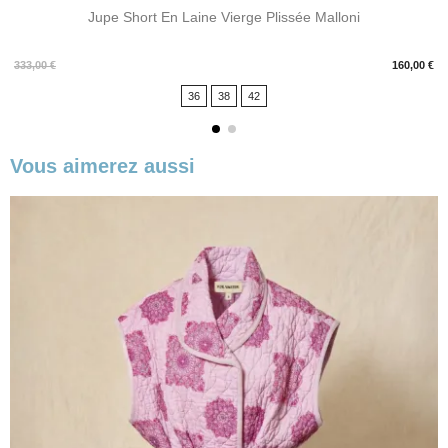
Jupe Short En Laine Vierge Plissée Malloni
Prix
333,00 €
160,00 €
36
38
42
Vous aimerez aussi