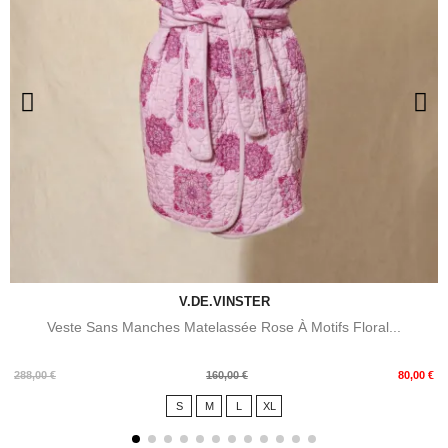
V.DE.VINSTER
Veste Sans Manches Matelassée Rose À Motifs Floral...
Prix
Prix
288,00 €
160,00 €
80,00 €
de
S
M
L
XL
base