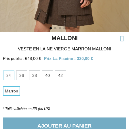
MALLONI
VESTE EN LAINE VIERGE MARRON MALLONI
Prix public : 648,00 €
Prix La Piscine :
320,00 €
34
36
38
40
42
Marron
* Taille affichée en FR (ou US)
AJOUTER AU PANIER