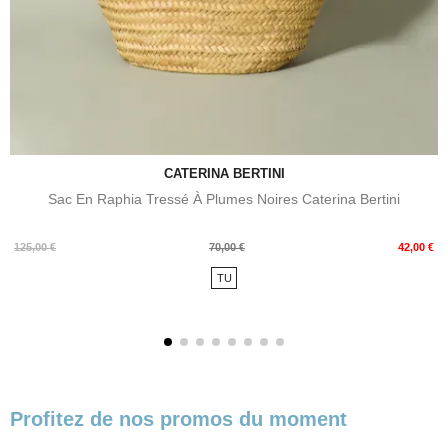
CATERINA BERTINI
Sac En Raphia Tressé À Plumes Noires Caterina Bertini
Prix
Prix
125,00 €
70,00 €
42,00 €
de
TU
base
Profitez de nos promos du moment