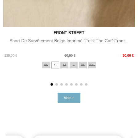
FRONT STREET
Short De Survêtement Beige Imprimé "Felix The Cat" Front...
Prix
Prix
139,00 €
60,00 €
30,00 €
de
XS
S
M
L
XL
XXL
base
Voir +