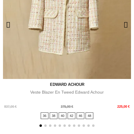
EDWARD ACHOUR
Veste Blazer En Tweed Edward Achour
Prix
Prix
837,00 €
375,00 €
225,00 €
de
36
38
40
42
46
48
base