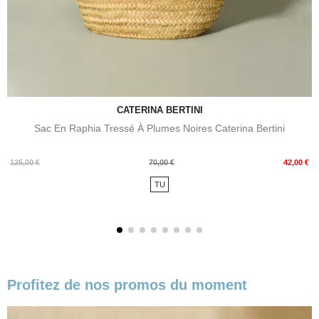
CATERINA BERTINI
Sac En Raphia Tressé À Plumes Noires Caterina Bertini
Prix
Prix
125,00 €
70,00 €
42,00 €
de
TU
base
Profitez de nos promos du moment