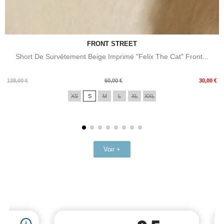
FRONT STREET
Short De Survêtement Beige Imprimé "Felix The Cat" Front...
Prix
Prix
139,00 €
60,00 €
30,00 €
de
XS
S
M
L
XL
XXL
base
Voir +