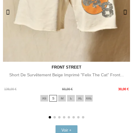
FRONT STREET
Short De Survêtement Beige Imprimé "Felix The Cat" Front...
Prix
Prix
139,00 €
60,00 €
30,00 €
de
XS
S
M
L
XL
XXL
base
Voir +