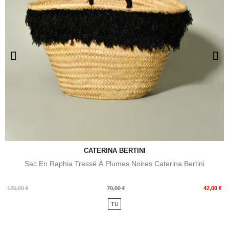
CATERINA BERTINI
Sac En Raphia Tressé À Plumes Noires Caterina Bertini
Prix
Prix
125,00 €
70,00 €
42,00 €
de
TU
base