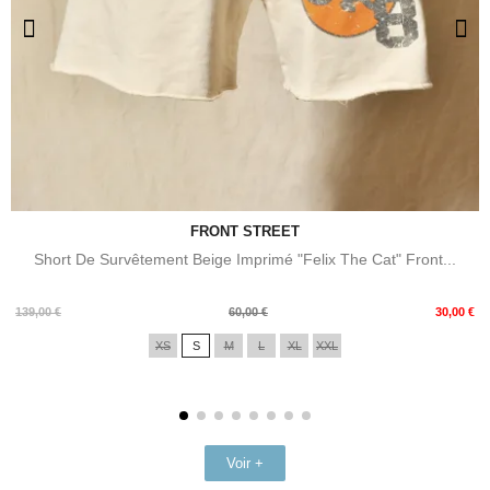
FRONT STREET
Short De Survêtement Beige Imprimé "Felix The Cat" Front...
Prix
Prix
139,00 €
60,00 €
30,00 €
de
XS
S
M
L
XL
XXL
base
Voir +