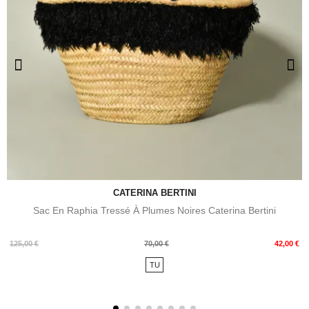
CATERINA BERTINI
Sac En Raphia Tressé À Plumes Noires Caterina Bertini
Prix
Prix
125,00 €
70,00 €
42,00 €
de
TU
base