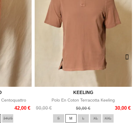
O

KEELING
e
Aperçu rapide
 Centoquattro
Polo En Coton Terracotta Keeling
Prix
Prix
42,00 €
90,00 €
30,00 €
50,00 €
de
34US
S
M
L
XL
XXL
base