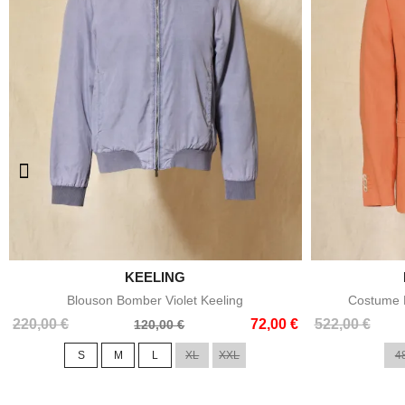

KEELING
Aperçu rapide
Blouson Bomber Violet Keeling
Costume E
Prix
Prix
Prix
Prix
220,00 €
72,00 €
522,00 €
120,00 €
de
de
S
M
L
XL
XXL
4
base
base