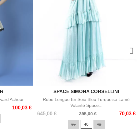
UR
SPACE SIMONA CORSELLINI

e
Aperçu rapide
ward Achour
Robe Longue En Soie Bleu Turquoise Lamé
Volanté Space...
100,03 €
Prix
Prix
645,00 €
70,03 €
395,00 €
de
38
40
42
base