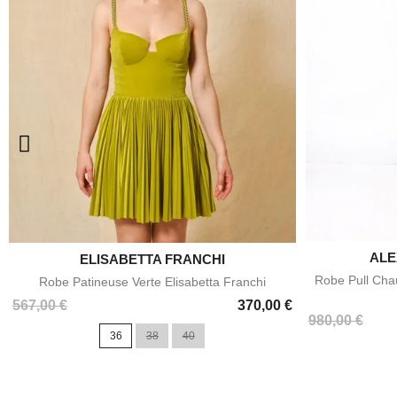
AL
ELISABETTA FRANCHI

Aperçu rapide
Robe Pull Cha
Robe Patineuse Verte Elisabetta Franchi
Prix
567,00 €
370,00 €
Prix
Prix
980,00 €
de
36
38
40
base