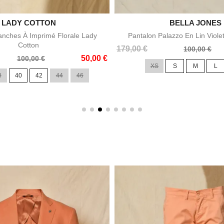

LADY COTTON

BELLA JONES
Aperçu rapide
Aperçu rapid
nches À Imprimé Florale Lady
Pantalon Palazzo En Lin Viole
Cotton
Prix
Prix
179,00 €
100,00 €
50,00 €
de
100,00 €
XS
S
M
L
base
8
40
42
44
46