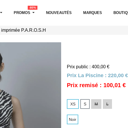
-80%
PROMOS
NOUVEAUTÉS
MARQUES
BOUTI
 imprimée P.A.R.O.S.H
Prix public : 400,00 €
Prix La Piscine :
220,00 €
Prix remisé : 100,01 €
XS
S
M
L
Noir