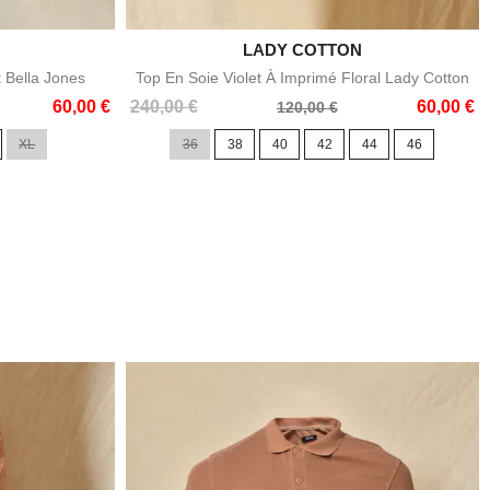

LADY COTTON
e
Aperçu rapide
t Bella Jones
Top En Soie Violet À Imprimé Floral Lady Cotton
Prix
Prix
60,00 €
240,00 €
60,00 €
120,00 €
de
XL
36
38
40
42
44
46
base