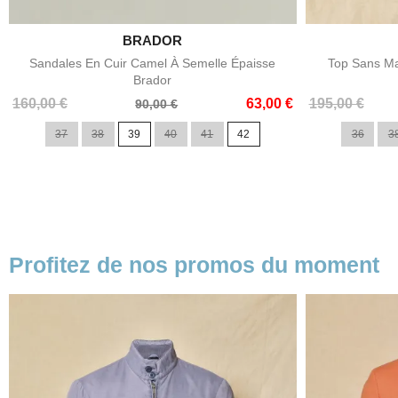

BRADOR
Aperçu rapide
Sandales En Cuir Camel À Semelle Épaisse
Top Sans Ma
Brador
Prix
Prix
Prix
Prix
160,00 €
63,00 €
195,00 €
90,00 €
de
de
37
38
39
40
41
42
36
3
base
base
Profitez de nos promos du moment