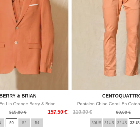

BERRY & BRIAN

CENTOQUATTR
Aperçu rapide
Aperçu rapid
n Lin Orange Berry & Brian
Pantalon Chino Corail En Coton
Prix
Prix
157,50 €
110,00 €
315,00 €
60,00 €
de
8
50
52
54
30US
31US
32US
33US
base