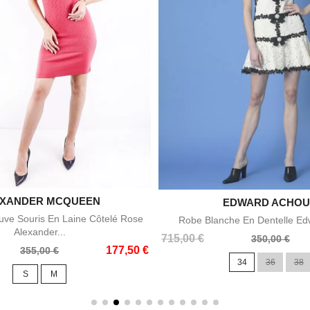
EXANDER MCQUEEN

Aperçu rapide
EDWARD ACHO

Aperçu rapid
uve Souris En Laine Côtelé Rose
Robe Blanche En Dentelle Ed
Alexander...
Prix
Prix
715,00 €
350,00 €
177,50 €
355,00 €
de
34
36
38
base
S
M