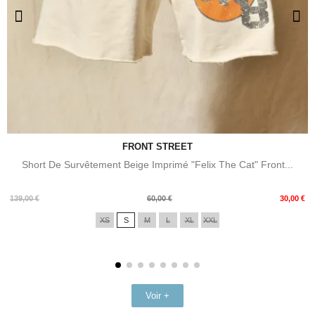
FRONT STREET
Short De Survêtement Beige Imprimé "Felix The Cat" Front...
Prix
Prix
139,00 €
60,00 €
30,00 €
de
XS
S
M
L
XL
XXL
base
Voir +