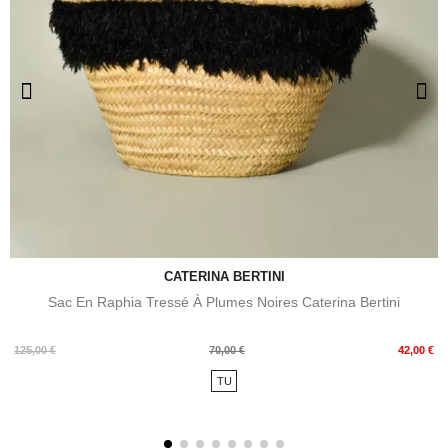
CATERINA BERTINI
Sac En Raphia Tressé À Plumes Noires Caterina Bertini
Prix
Prix
125,00 €
70,00 €
42,00 €
de
TU
base