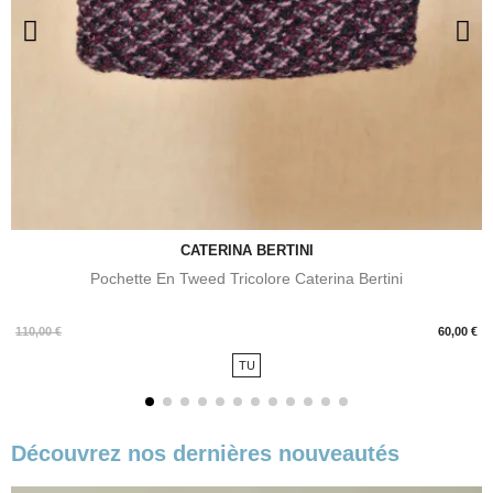
CATERINA BERTINI
Pochette En Tweed Tricolore Caterina Bertini
Prix
110,00 €
60,00 €
TU
Découvrez nos dernières nouveautés