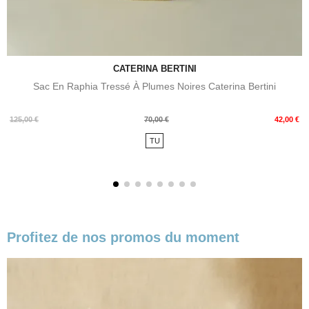
CATERINA BERTINI
Sac En Raphia Tressé À Plumes Noires Caterina Bertini
Prix
Prix
125,00 €
70,00 €
42,00 €
de
TU
base
Profitez de nos promos du moment