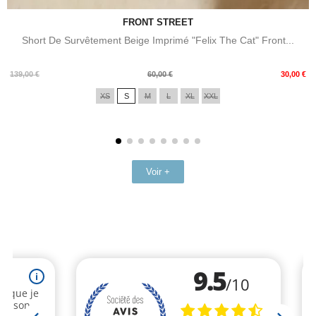
FRONT STREET
Short De Survêtement Beige Imprimé "Felix The Cat" Front...
Prix
Prix
139,00 €
60,00 €
30,00 €
de
XS
S
M
L
XL
XXL
base
Voir +