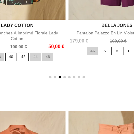

LADY COTTON

BELLA JONES
Aperçu rapide
Aperçu rapid
nches À Imprimé Florale Lady
Pantalon Palazzo En Lin Viole
Cotton
Prix
Prix
179,00 €
100,00 €
50,00 €
de
100,00 €
XS
S
M
L
base
8
40
42
44
46