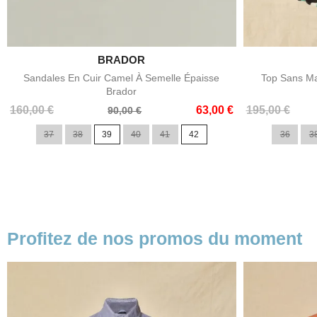

BRADOR
Aperçu rapide
Sandales En Cuir Camel À Semelle Épaisse
Top Sans Ma
Brador
Prix
Prix
Prix
Prix
160,00 €
63,00 €
195,00 €
90,00 €
de
de
37
38
39
40
41
42
36
3
base
base
Profitez de nos promos du moment