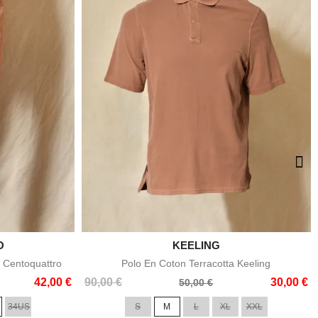
O

KEELING
e
Aperçu rapide
 Centoquattro
Polo En Coton Terracotta Keeling
Prix
Prix
42,00 €
90,00 €
30,00 €
50,00 €
de
34US
S
M
L
XL
XXL
base