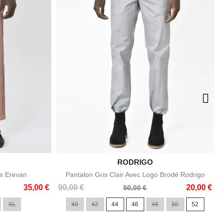

RODRIGO
e
Aperçu rapide
le Erevan
Pantalon Gris Clair Avec Logo Brodé Rodrigo
Prix
Prix
35,00 €
90,00 €
20,00 €
50,00 €
de
XL
40
42
44
46
48
50
52
base