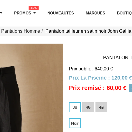
-80%
PROMOS
NOUVEAUTÉS
MARQUES
BOUTI
Pantalons Homme
Pantalon tailleur en satin noir John Galli
PANTALON T
Prix public : 640,00 €
Prix La Piscine :
120,00 €
Prix remisé : 60,00 €
38
40
42
Noir