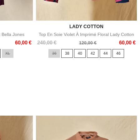

LADY COTTON
e
Aperçu rapide
t Bella Jones
Top En Soie Violet À Imprimé Floral Lady Cotton
Prix
Prix
60,00 €
240,00 €
60,00 €
120,00 €
de
XL
36
38
40
42
44
46
base