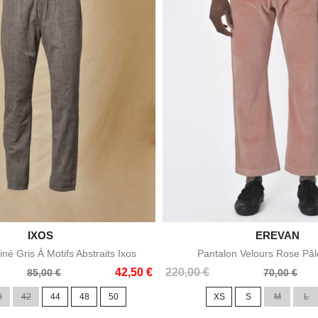

IXOS

EREVAN
Aperçu rapide
Aperçu rapid
né Gris À Motifs Abstraits Ixos
Pantalon Velours Rose Pâ
Prix
Prix
42,50 €
220,00 €
85,00 €
70,00 €
de
0
42
44
48
50
XS
S
M
L
base