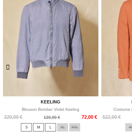

KEELING
Aperçu rapide
Blouson Bomber Violet Keeling
Costume E
Prix
Prix
Prix
Prix
220,00 €
72,00 €
522,00 €
120,00 €
de
de
S
M
L
XL
XXL
4
base
base