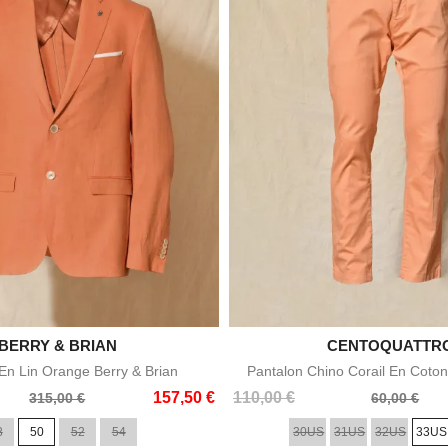

BERRY & BRIAN

CENTOQUATTR
Aperçu rapide
Aperçu rapid
n Lin Orange Berry & Brian
Pantalon Chino Corail En Coton
Prix
Prix
157,50 €
110,00 €
315,00 €
60,00 €
de
8
50
52
54
30US
31US
32US
33US
base